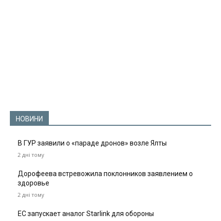
НОВИНИ
В ГУР заявили о «параде дронов» возле Ялты
2 дні тому
Дорофеева встревожила поклонников заявлением о
здоровье
2 дні тому
ЕС запускает аналог Starlink для обороны