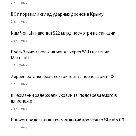
2 дні тому
ВСУ поразили склад ударных дронов в Крыму
2 дні тому
Ким Чен Ын накопил $22 млрд несмотря на санкции
2 дні тому
Российские хакеры шпионят через Wi-Fi в отелях —
Microsoft
3 дні тому
Херсон остался без электричества после атаки РФ
3 дні тому
В Германии задержали украинца, подозреваемого в
шпионаже
3 дні тому
Huawei представила премиальный кроссовер Stelato G9
3 дні тому