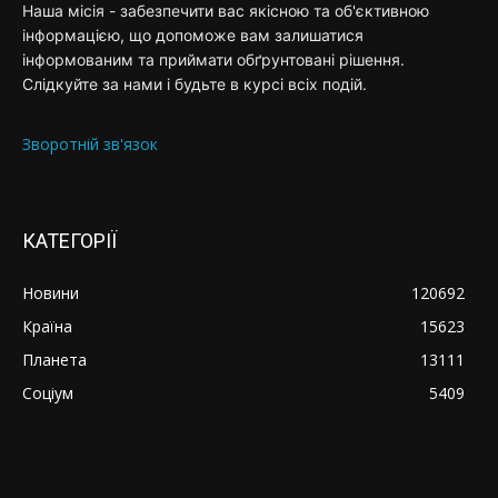
Наша місія - забезпечити вас якісною та об'єктивною
інформацією, що допоможе вам залишатися
інформованим та приймати обґрунтовані рішення.
Слідкуйте за нами і будьте в курсі всіх подій.
Зворотній зв'язок
КАТЕГОРІЇ
Новини
120692
Країна
15623
Планета
13111
Соціум
5409