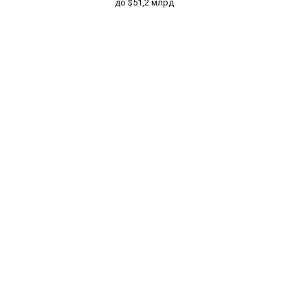
до $51,2 млрд