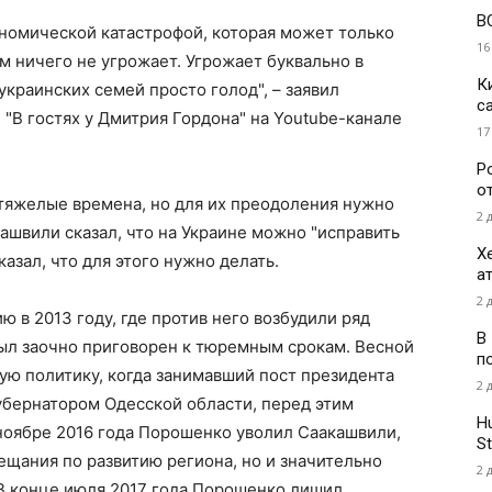
В
ономической катастрофой, которая может только
16
ам ничего не угрожает. Угрожает буквально в
К
краинских семей просто голод", – заявил
с
 "В гостях у Дмитрия Гордона" на Youtube-канале
17
Р
о
 тяжелые времена, но для их преодоления нужно
2 
ашвили сказал, что на Украине можно "исправить
Х
казал, что для этого нужно делать.
а
2 
 в 2013 году, где против него возбудили ряд
В
был заочно приговорен к тюремным срокам. Весной
п
ую политику, когда занимавший пост президента
2 
убернатором Одесской области, перед этим
H
ноябре 2016 года Порошенко уволил Саакашвили,
St
бещания по развитию региона, но и значительно
2 
 В конце июля 2017 года Порошенко лишил