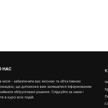
О НАС
К
 місія - забезпечити вас якісною та об'єктивною
Н
ормацією, що допоможе вам залишатися інформованим
К
риймати обґрунтовані рішення. Слідкуйте за нами і
П
те в курсі всіх подій.
С