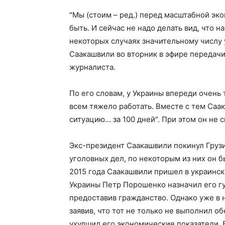
"Мы (стоим – ред.) перед масштабной эк
быть. И сейчас не надо делать вид, что н
некоторых случаях значительному числу у
Саакашвили во вторник в эфире передачи
журналиста.
По его словам, у Украины впереди очень
всем тяжело работать. Вместе с тем Саак
ситуацию… за 100 дней". При этом он не с
Экс-президент Саакашвили покинул Грузию
уголовных дел, по некоторым из них он 
2015 года Саакашвили пришел в украинск
Украины Петр Порошенко назначил его г
предоставив гражданство. Однако уже в 
заявив, что тот не только не выполнил о
ухудшил его экономические показатели.