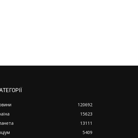
АТЕГОРІЇ
овини
120692
раїна
15623
ланета
13111
оціум
5409