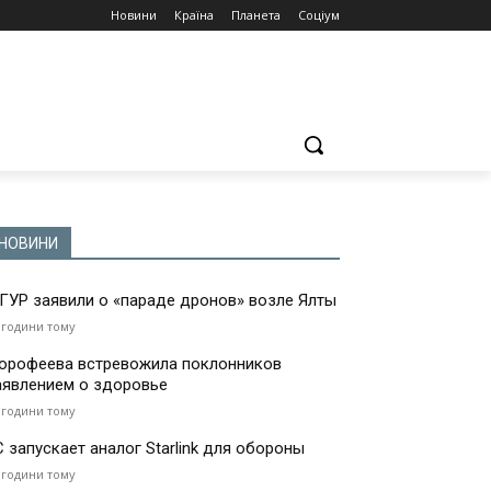
Новини
Країна
Планета
Соціум
НОВИНИ
 ГУР заявили о «параде дронов» возле Ялты
 години тому
орофеева встревожила поклонников
аявлением о здоровье
 години тому
С запускает аналог Starlink для обороны
 години тому