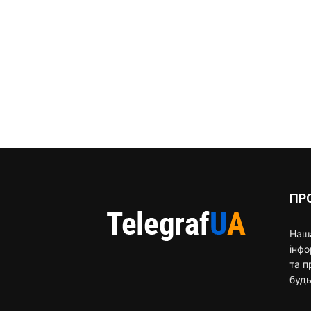
ПР
Наша
інф
та п
будь