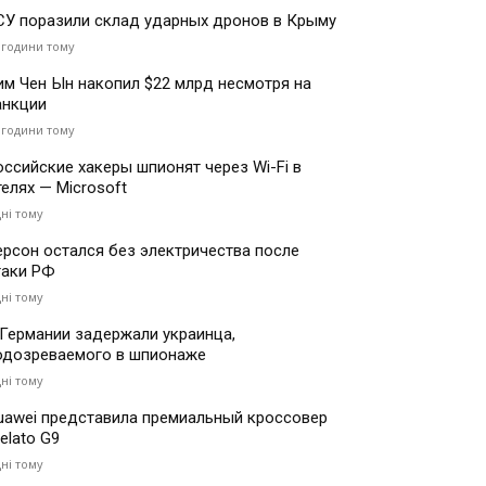
СУ поразили склад ударных дронов в Крыму
 години тому
им Чен Ын накопил $22 млрд несмотря на
анкции
 години тому
оссийские хакеры шпионят через Wi-Fi в
телях — Microsoft
дні тому
ерсон остался без электричества после
таки РФ
дні тому
 Германии задержали украинца,
одозреваемого в шпионаже
дні тому
uawei представила премиальный кроссовер
elato G9
дні тому