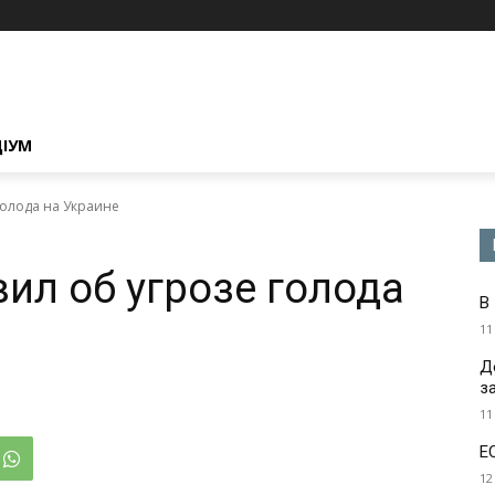
ЦІУМ
голода на Украине
ил об угрозе голода
В
11
Д
з
11
Е
12