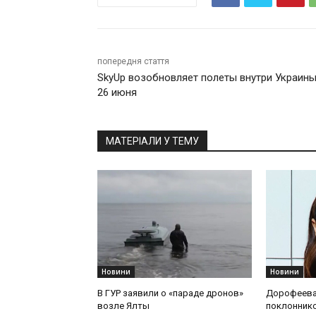
попередня стаття
SkyUp возобновляет полеты внутри Украины
26 июня
МАТЕРІАЛИ У ТЕМУ
Новини
Новини
В ГУР заявили о «параде дронов»
Дорофеева
возле Ялты
поклоннико