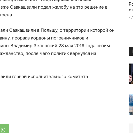
Р
озже Саакашвили подал жалобу на это решение в
с
трена.
2 
лали Саакашвили в Польшу, с территории которой он
раину, прорвав кордоны пограничников и
аины Владимир Зеленский 28 мая 2019 года своим
ажданство, после чего политик вернулся на
швили главой исполнительного комитета