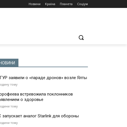
Новини
Країна
Планета
Соціум
НОВИНИ
 ГУР заявили о «параде дронов» возле Ялты
годину тому
орофеева встревожила поклонников
аявлением о здоровье
години тому
С запускает аналог Starlink для обороны
години тому