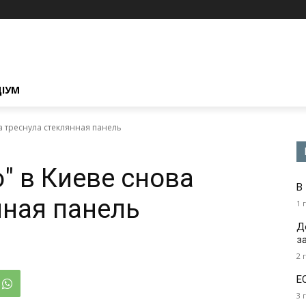
ЦІУМ
ва треснула стеклянная панель
" в Киеве снова
В
нная панель
1 
Д
з
2 
Е
3 