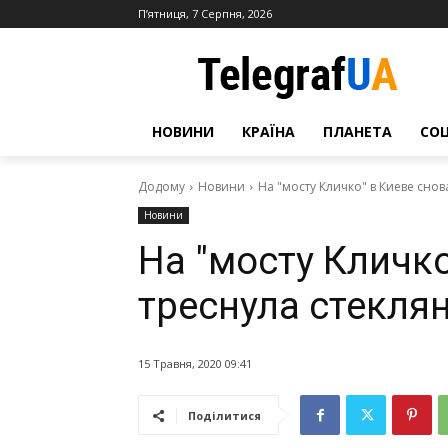
П’ятниця, 7 Серпня, 2026
НОВИНИ
КРАЇНА
ПЛАНЕТА
СО
Додому
Новини
На "мосту Кличко" в Киеве сно
Новини
На "мосту Кличко
треснула стекля
15 Травня, 2020 09:41
Поділитися