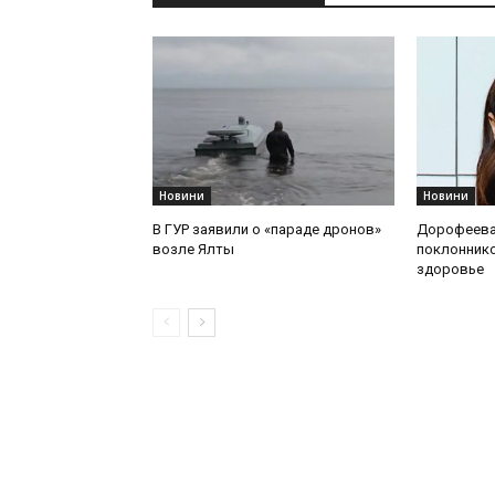
Новини
Новини
В ГУР заявили о «параде дронов»
Дорофеева
возле Ялты
поклоннико
здоровье