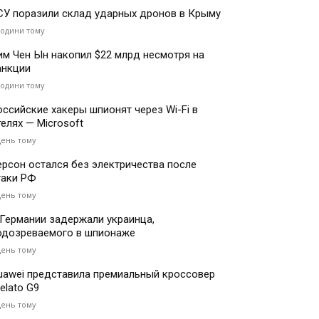
СУ поразили склад ударных дронов в Крыму
години тому
им Чен Ын накопил $22 млрд несмотря на
анкции
години тому
оссийские хакеры шпионят через Wi-Fi в
телях — Microsoft
день тому
ерсон остался без электричества после
таки РФ
день тому
 Германии задержали украинца,
одозреваемого в шпионаже
день тому
uawei представила премиальный кроссовер
elato G9
день тому