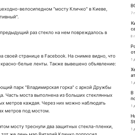
В
шеходно-велосипедном "мосту Кличко" в Киеве,
7 
тивный".
К
с
 предыдущий раз стекло на нем повреждалось в
8 
Р
о
а своей странице в Facebook. На снимке видно, что
1 
и красно-белые ленты. Также вывешено объявление:
Х
а
1 
ющий парк "Владимирская горка" с аркой Дружбы
В
да. Часть моста выполнена из больших стеклянных
п
ых метров каждая. Через них можно наблюдать
1 
ах метров под мостом.
H
St
 этом мосту треснули два защитных стекла-пленки,
1 
В тот же день мэр Виталий Кличко попросил