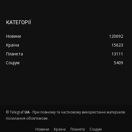
КАТЕГОРІЇ
Новини
120692
Країна
15623
Планета
13111
Соціум
5409
© Telegraf
UA
- При повному та частковому використанні матеріалів
посилання обов'язкове.
Новини
Країна
Планета
Соціум