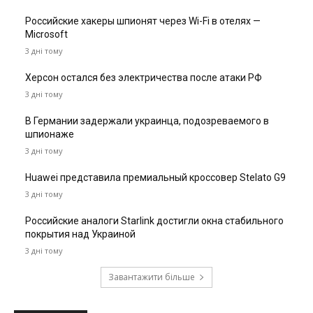
Российские хакеры шпионят через Wi-Fi в отелях —
Microsoft
3 дні тому
Херсон остался без электричества после атаки РФ
3 дні тому
В Германии задержали украинца, подозреваемого в
шпионаже
3 дні тому
Huawei представила премиальный кроссовер Stelato G9
3 дні тому
Российские аналоги Starlink достигли окна стабильного
покрытия над Украиной
3 дні тому
Завантажити більше