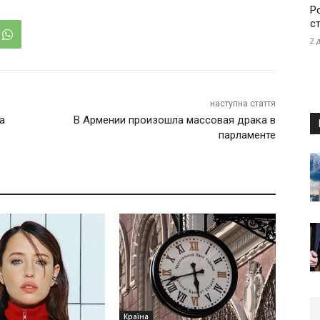
Р
с
2 
наступна стаття
а
В Армении произошла массовая драка в
парламенте
Країна