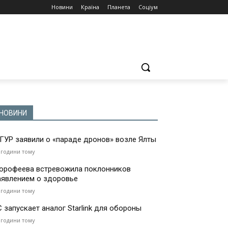
Новини
Країна
Планета
Соціум
НОВИНИ
 ГУР заявили о «параде дронов» возле Ялты
 години тому
орофеева встревожила поклонников
аявлением о здоровье
 години тому
С запускает аналог Starlink для обороны
 години тому