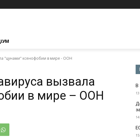
ЦІУМ
ла "цунами" ксенофобии в мире - ООН
авируса вызвала
В
обии в мире – ООН
13
Д
з
14
Е
15