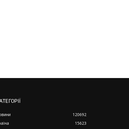
АТЕГОРІЇ
овини
120692
раїна
15623