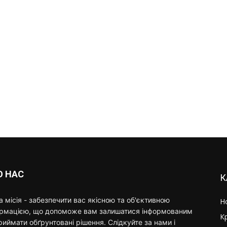
О НАС
К
 місія - забезпечити вас якісною та об'єктивною
Н
ормацією, що допоможе вам залишатися інформованим
К
риймати обґрунтовані рішення. Слідкуйте за нами і