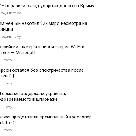
СУ поразили склад ударных дронов в Крыму
 години тому
им Чен Ын накопил $22 млрд несмотря на
анкции
 години тому
оссийские хакеры шпионят через Wi-Fi в
телях — Microsoft
дні тому
ерсон остался без электричества после
таки РФ
дні тому
 Германии задержали украинца,
одозреваемого в шпионаже
дні тому
uawei представила премиальный кроссовер
elato G9
дні тому