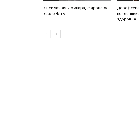
В ГУР заявили о «параде дронов»
Дорофеева
возле Ялты
поклоннико
здоровье