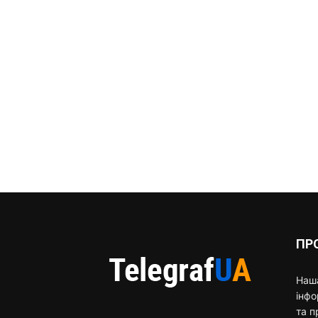
ПР
Наша
інф
та п