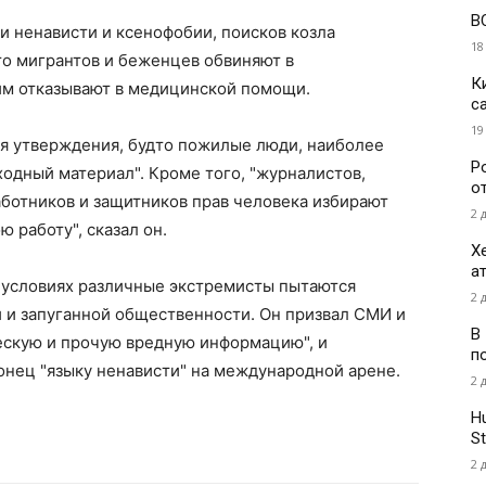
В
и ненависти и ксенофобии, поисков козла
18
что мигрантов и беженцев обвиняют в
К
 им отказывают в медицинской помощи.
с
19
ся утверждения, будто пожилые люди, наиболее
Р
ходный материал". Кроме того, "журналистов,
о
ботников и защитников прав человека избирают
2 
 работу", сказал он.
Х
а
х условиях различные экстремисты пытаются
2 
 и запуганной общественности. Он призвал СМИ и
В
ческую и прочую вредную информацию", и
п
онец "языку ненависти" на международной арене.
2 
H
St
2 