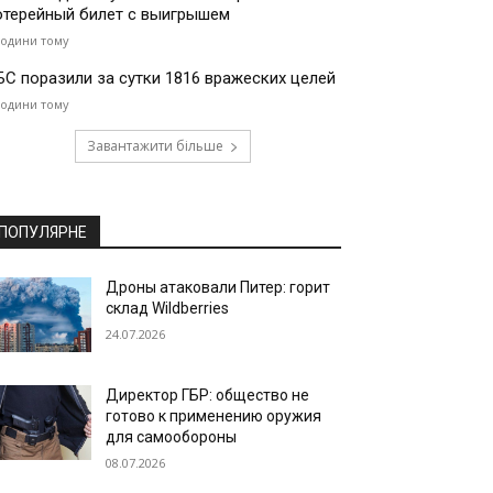
отерейный билет с выигрышем
години тому
БС поразили за сутки 1816 вражеских целей
години тому
Завантажити більше
ПОПУЛЯРНЕ
Дроны атаковали Питер: горит
склад Wildberries
24.07.2026
Директор ГБР: общество не
готово к применению оружия
для самообороны
08.07.2026