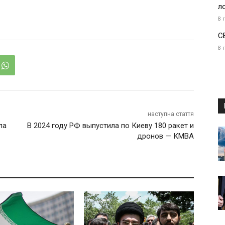
л
8 
С
8 
наступна стаття
ла
В 2024 году РФ выпустила по Киеву 180 ракет и
дронов — КМВА