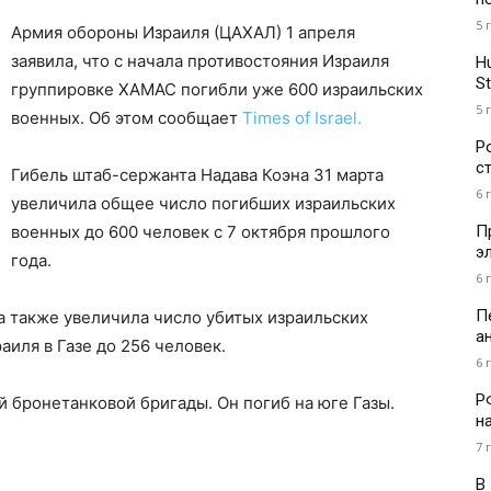
5 
Армия обороны Израиля (ЦАХАЛ) 1 апреля
заявила, что с начала противостояния Израиля
H
St
группировке ХАМАС погибли уже 600 израильских
5 
военных. Об этом сообщает
Times of Israel.
Р
с
Гибель штаб-сержанта Надава Коэна 31 марта
6 
увеличила общее число погибших израильских
П
военных до 600 человек с 7 октября прошлого
э
года.
6 
П
а также увеличила число убитых израильских
а
иля в Газе до 256 человек.
6 
Р
-й бронетанковой бригады. Он погиб на юге Газы.
н
7 
В