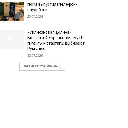
Nokia выпустила телефон-
пауэрбанк
20.07.2026
«Силиконовая долина»
Восточной Европы: почему IT-
гиганты и стартапы выбирают
Румынию
15.07.2026
Завантажити більше