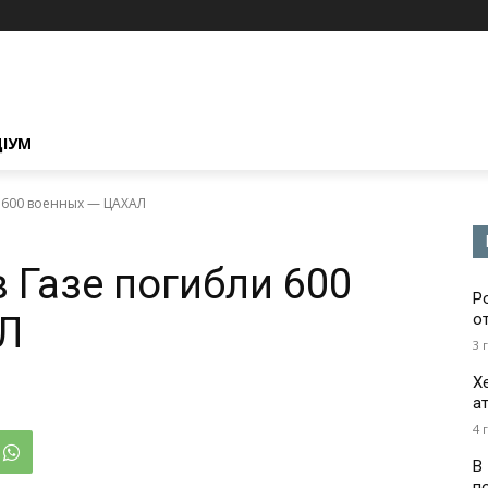
ЦІУМ
и 600 военных — ЦАХАЛ
 Газе погибли 600
Р
Л
о
3 
Х
а
4 
В
п