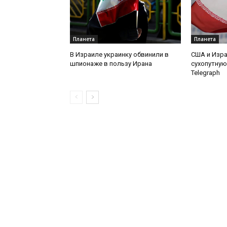
Планета
Планета
В Израиле украинку обвинили в
США и Изр
шпионаже в пользу Ирана
сухопутную
Telegraph