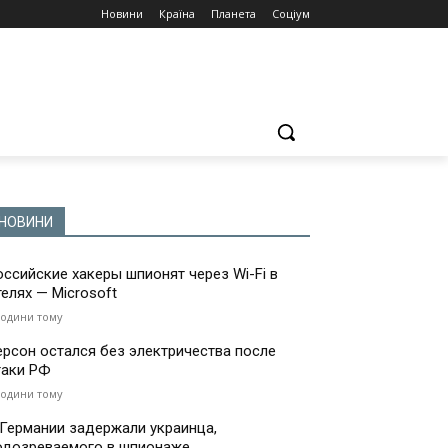
Новини
Країна
Планета
Соціум
НОВИНИ
оссийские хакеры шпионят через Wi-Fi в
телях — Microsoft
години тому
ерсон остался без электричества после
таки РФ
години тому
 Германии задержали украинца,
одозреваемого в шпионаже