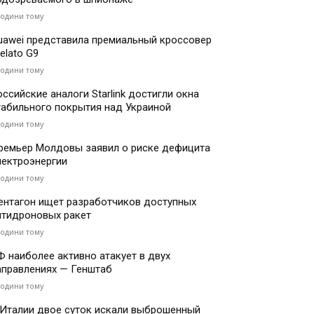
години тому
uawei представила премиальный кроссовер
elato G9
години тому
оссийские аналоги Starlink достигли окна
табильного покрытия над Украиной
години тому
ремьер Молдовы заявил о риске дефицита
лектроэнергии
години тому
ентагон ищет разработчиков доступных
нтидроновых ракет
години тому
Ф наиболее активно атакует в двух
аправлениях — Генштаб
години тому
 Италии двое суток искали выброшенный