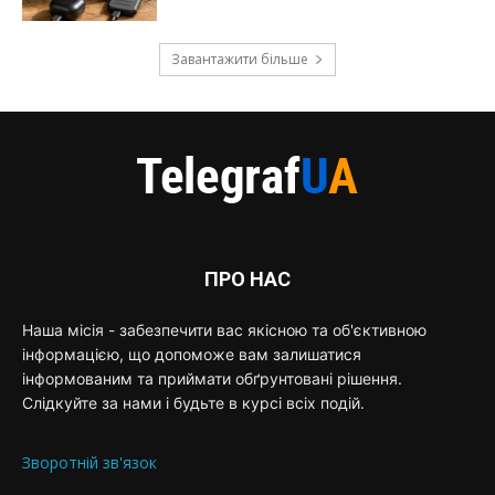
Завантажити більше
ПРО НАС
Наша місія - забезпечити вас якісною та об'єктивною
інформацією, що допоможе вам залишатися
інформованим та приймати обґрунтовані рішення.
Слідкуйте за нами і будьте в курсі всіх подій.
Зворотній зв'язок