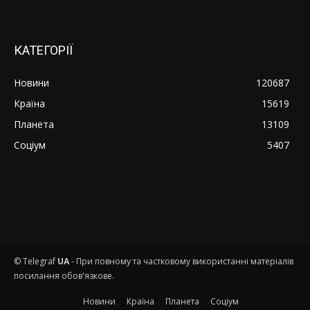
КАТЕГОРІЇ
Новини
120687
Країна
15619
Планета
13109
Соціум
5407
© Telegraf
UA
- При повному та частковому використанні матеріалів
посилання обов'язкове.
Новини
Країна
Планета
Соціум