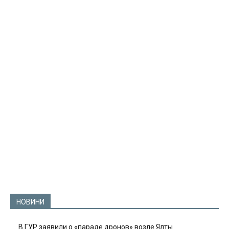
НОВИНИ
В ГУР заявили о «параде дронов» возле Ялты