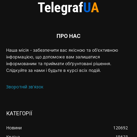
ПРО НАС
Наша місія - забезпечити вас якісною та об'єктивною
інформацією, що допоможе вам залишатися
інформованим та приймати обґрунтовані рішення.
Слідкуйте за нами і будьте в курсі всіх подій.
Зворотній зв'язок
КАТЕГОРІЇ
Новини
120692
Країна
15623