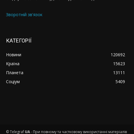
Зворотній зв'язок
КАТЕГОРІЇ
Новини
120692
Країна
15623
Планета
13111
Соціум
5409
© Telegraf
UA
- При повному та частковому використанні матеріалів