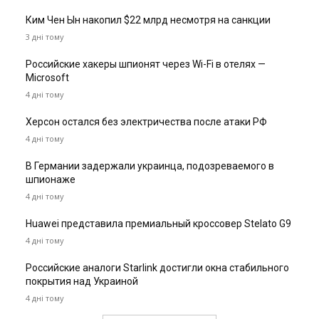
Ким Чен Ын накопил $22 млрд несмотря на санкции
3 дні тому
Российские хакеры шпионят через Wi-Fi в отелях —
Microsoft
4 дні тому
Херсон остался без электричества после атаки РФ
4 дні тому
В Германии задержали украинца, подозреваемого в
шпионаже
4 дні тому
Huawei представила премиальный кроссовер Stelato G9
4 дні тому
Российские аналоги Starlink достигли окна стабильного
покрытия над Украиной
4 дні тому