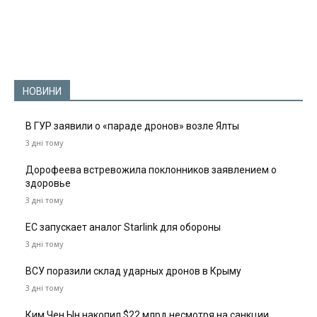
НОВИНИ
В ГУР заявили о «параде дронов» возле Ялты
3 дні тому
Дорофеева встревожила поклонников заявлением о
здоровье
3 дні тому
ЕС запускает аналог Starlink для обороны
3 дні тому
ВСУ поразили склад ударных дронов в Крыму
3 дні тому
Ким Чен Ын накопил $22 млрд несмотря на санкции