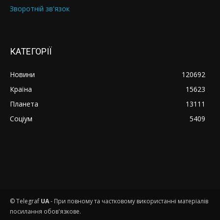
Зворотній зв'язок
КАТЕГОРІЇ
Новини
120692
Країна
15623
Планета
13111
Соціум
5409
© Telegraf
UA
- При повному та частковому використанні матеріалів
посилання обов'язкове.