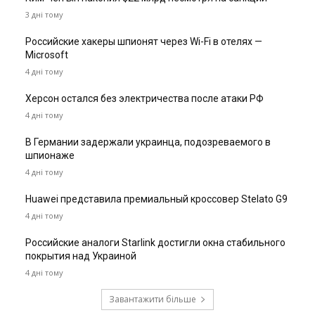
3 дні тому
Российские хакеры шпионят через Wi-Fi в отелях —
Microsoft
4 дні тому
Херсон остался без электричества после атаки РФ
4 дні тому
В Германии задержали украинца, подозреваемого в
шпионаже
4 дні тому
Huawei представила премиальный кроссовер Stelato G9
4 дні тому
Российские аналоги Starlink достигли окна стабильного
покрытия над Украиной
4 дні тому
Завантажити більше