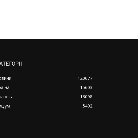
АТЕГОРІЇ
овини
120677
раїна
15603
ланета
13098
оціум
5402