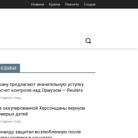
Новини
Країна
Планета
Соціум
НОВИНИ
рану предлагают значительную уступку
асчет контроля над Ормузом — Reuters
 години тому
з оккупированной Херсонщины вернули
емерых детей
 години тому
оналду защитил возлюбленную после
олны критики в соцсетях