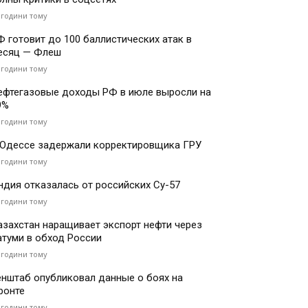
 години тому
Ф готовит до 100 баллистических атак в
есяц — Флеш
 години тому
ефтегазовые доходы РФ в июле выросли на
9%
 години тому
 Одессе задержали корректировщика ГРУ
 години тому
ндия отказалась от российских Су-57
 години тому
азахстан наращивает экспорт нефти через
атуми в обход России
 години тому
енштаб опубликовал данные о боях на
ронте
 години тому