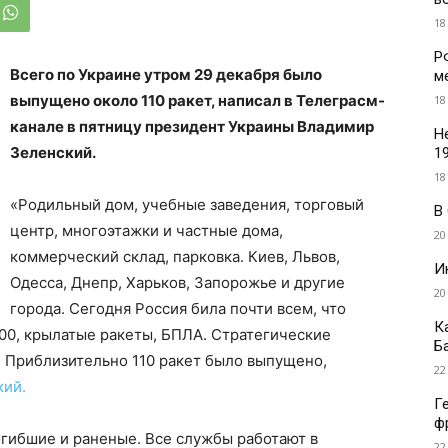
18
Р
Всего по Украине утром 29 декабря было
м
выпущено около 110 ракет, написал в Телеграсм-
18
канале в пятницу президент Украины Владимир
Н
Зеленский.
1
18
«Родильный дом, учебные заведения, торговый
В
центр, многоэтажки и частные дома,
20
коммерческий склад, парковка. Киев, Львов,
И
Одесса, Днепр, Харьков, Запорожье и другие
20
города. Сегодня Россия била почти всем, что
К
00, крылатые ракеты, БПЛА. Стратегические
Б
. Приблизительно 110 ракет было выпущено,
22
кий.
Г
ф
огибшие и раненые. Все службы работают в
22