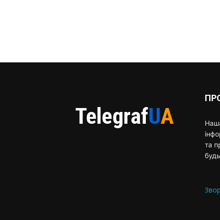
ПР
Наша
інф
та п
будь
Звор