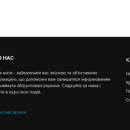
О НАС
К
 місія - забезпечити вас якісною та об'єктивною
Н
ормацією, що допоможе вам залишатися інформованим
К
риймати обґрунтовані рішення. Слідкуйте за нами і
П
те в курсі всіх подій.
С
отній зв'язок