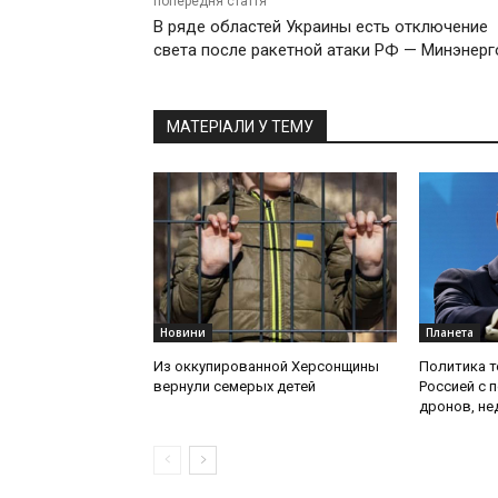
попередня стаття
В ряде областей Украины есть отключение
света после ракетной атаки РФ — Минэнерг
МАТЕРІАЛИ У ТЕМУ
Новини
Планета
Из оккупированной Херсонщины
Политика т
вернули семерых детей
Россией с 
дронов, не