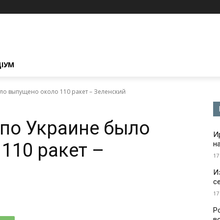
ЦІУМ
ыло выпущено около 110 ракет – Зеленский
 по Украине было
И
110 ракет –
н
17
И
с
17
Р
в