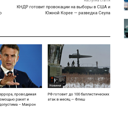
наступна стаття
КНДР готовит провокации на выборы в США и
о
Южной Корее — разведка Сеула
Новини
еррора, проводимая
РФ готовит до 100 баллистических
помощью ракет и
атак в месяц — Флеш
допустима – Макрон