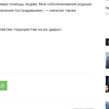
имую помощь людям. Мои соболезнования родным
Н
овления пострадавшим», — написал также
23
ответим террористам на мх удары».