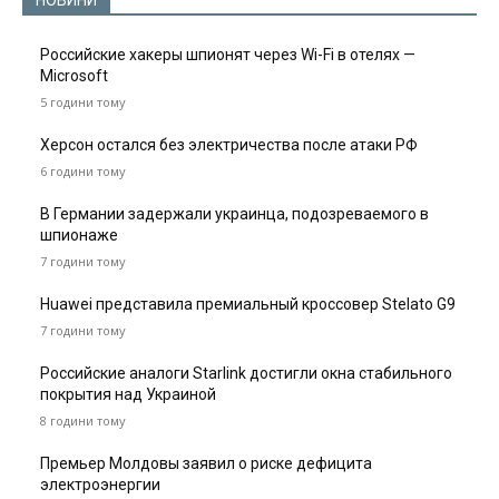
НОВИНИ
Российские хакеры шпионят через Wi-Fi в отелях —
Microsoft
5 години тому
Херсон остался без электричества после атаки РФ
6 години тому
В Германии задержали украинца, подозреваемого в
шпионаже
7 години тому
Huawei представила премиальный кроссовер Stelato G9
7 години тому
Российские аналоги Starlink достигли окна стабильного
покрытия над Украиной
8 години тому
Премьер Молдовы заявил о риске дефицита
электроэнергии