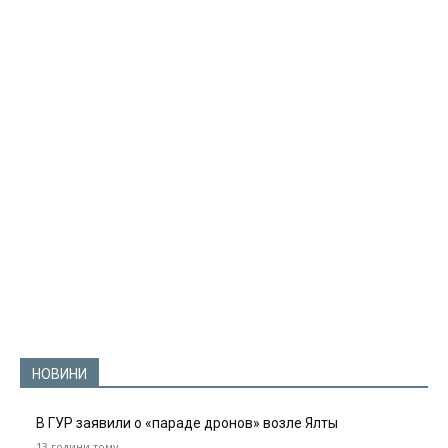
НОВИНИ
В ГУР заявили о «параде дронов» возле Ялты
13 години тому