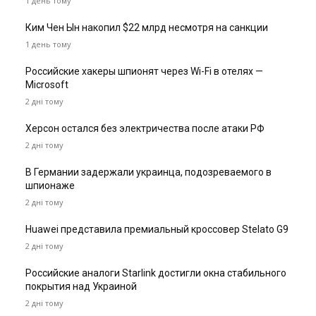
1 день тому
Ким Чен Ын накопил $22 млрд несмотря на санкции
1 день тому
Российские хакеры шпионят через Wi-Fi в отелях —
Microsoft
2 дні тому
Херсон остался без электричества после атаки РФ
2 дні тому
В Германии задержали украинца, подозреваемого в
шпионаже
2 дні тому
Huawei представила премиальный кроссовер Stelato G9
2 дні тому
Российские аналоги Starlink достигли окна стабильного
покрытия над Украиной
2 дні тому