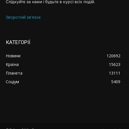
Слідкуйте за нами і будьте в курсі всіх подій.
Зворотній зв'язок
КАТЕГОРІЇ
Новини
120692
Країна
15623
Планета
13111
Соціум
5409