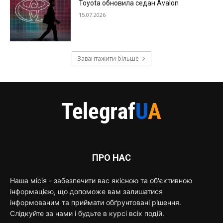
Toyota обновила седан Avalon
15.07.2026
Завантажити більше
ПРО НАС
Наша місія - забезпечити вас якісною та об'єктивною
інформацією, що допоможе вам залишатися
інформованим та приймати обґрунтовані рішення.
Слідкуйте за нами і будьте в курсі всіх подій.