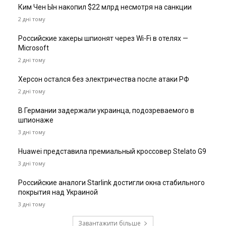
Ким Чен Ын накопил $22 млрд несмотря на санкции
2 дні тому
Российские хакеры шпионят через Wi-Fi в отелях —
Microsoft
2 дні тому
Херсон остался без электричества после атаки РФ
2 дні тому
В Германии задержали украинца, подозреваемого в
шпионаже
3 дні тому
Huawei представила премиальный кроссовер Stelato G9
3 дні тому
Российские аналоги Starlink достигли окна стабильного
покрытия над Украиной
3 дні тому
Завантажити більше