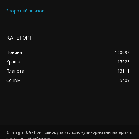
Зворотній зв'язок
КАТЕГОРІЇ
Новини
120692
Країна
15623
Планета
13111
Соціум
5409
© Telegraf
UA
- При повному та частковому використанні матеріалів
посилання обов'язкове.