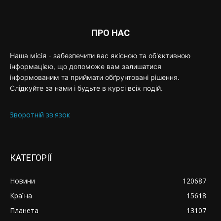
ПРО НАС
Наша місія - забезпечити вас якісною та об'єктивною
інформацією, що допоможе вам залишатися
інформованим та приймати обґрунтовані рішення.
Слідкуйте за нами і будьте в курсі всіх подій.
Зворотній зв'язок
КАТЕГОРІЇ
Новини
120687
Країна
15618
Планета
13107