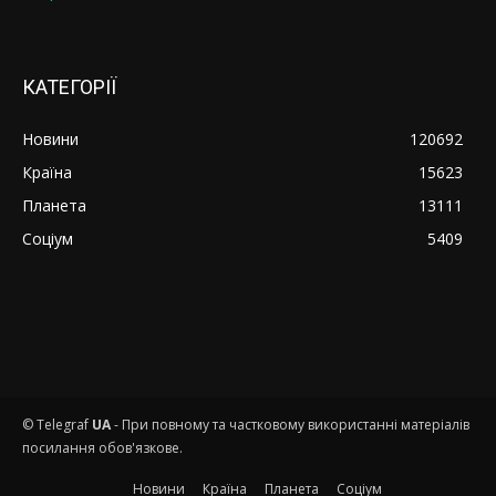
КАТЕГОРІЇ
Новини
120692
Країна
15623
Планета
13111
Соціум
5409
© Telegraf
UA
- При повному та частковому використанні матеріалів
посилання обов'язкове.
Новини
Країна
Планета
Соціум