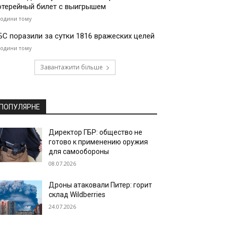
отерейный билет с выигрышем
години тому
БС поразили за сутки 1816 вражеских целей
години тому
Завантажити більше
ПОПУЛЯРНЕ
Директор ГБР: общество не
готово к применению оружия
для самообороны
08.07.2026
Дроны атаковали Питер: горит
склад Wildberries
24.07.2026