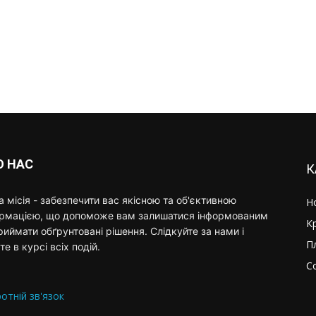
О НАС
К
 місія - забезпечити вас якісною та об'єктивною
Н
ормацією, що допоможе вам залишатися інформованим
К
риймати обґрунтовані рішення. Слідкуйте за нами і
П
те в курсі всіх подій.
С
отній зв'язок