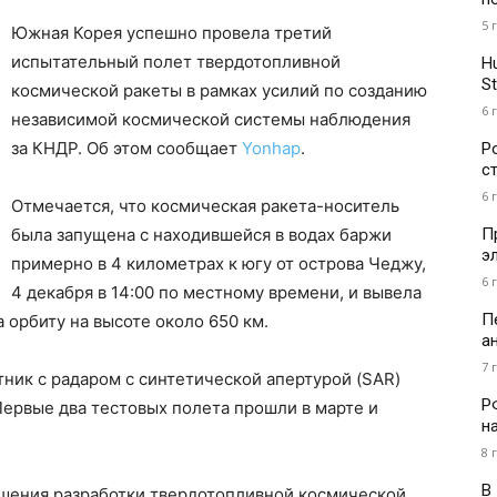
5 
Южная Корея успешно провела третий
испытательный полет твердотопливной
H
St
космической ракеты в рамках усилий по созданию
6 
независимой космической системы наблюдения
за КНДР. Об этом сообщает
Yonhap
.
Р
с
6 
Отмечается, что космическая ракета-носитель
П
была запущена с находившейся в водах баржи
э
примерно в 4 километрах к югу от острова Чеджу,
6 
4 декабря в 14:00 по местному времени, и вывела
П
орбиту на высоте около 650 км.
а
7 
ник с радаром с синтетической апертурой (SAR)
Р
ервые два тестовых полета прошли в марте и
н
8 
В
ршения разработки твердотопливной космической