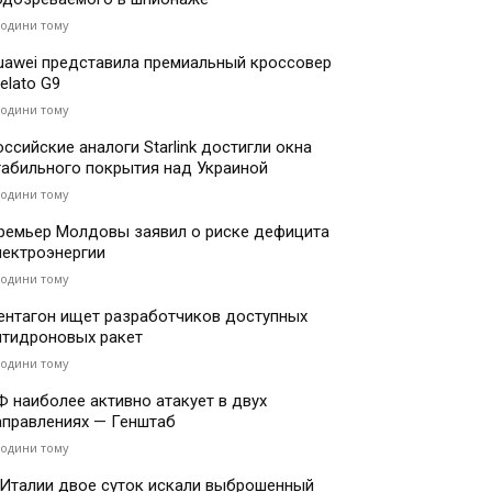
години тому
uawei представила премиальный кроссовер
elato G9
години тому
оссийские аналоги Starlink достигли окна
табильного покрытия над Украиной
години тому
ремьер Молдовы заявил о риске дефицита
лектроэнергии
години тому
ентагон ищет разработчиков доступных
нтидроновых ракет
години тому
Ф наиболее активно атакует в двух
аправлениях — Генштаб
години тому
 Италии двое суток искали выброшенный