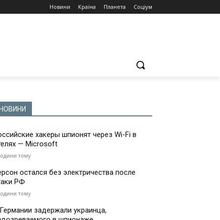
Новини
Країна
Планета
Соціум
НОВИНИ
оссийские хакеры шпионят через Wi-Fi в
телях — Microsoft
години тому
ерсон остался без электричества после
таки РФ
години тому
 Германии задержали украинца,
одозреваемого в шпионаже