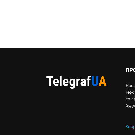
ПР
Наша
інф
та п
будь
Звор