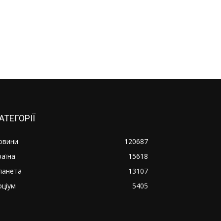
АТЕГОРІЇ
овини
120687
раїна
15618
ланета
13107
оціум
5405