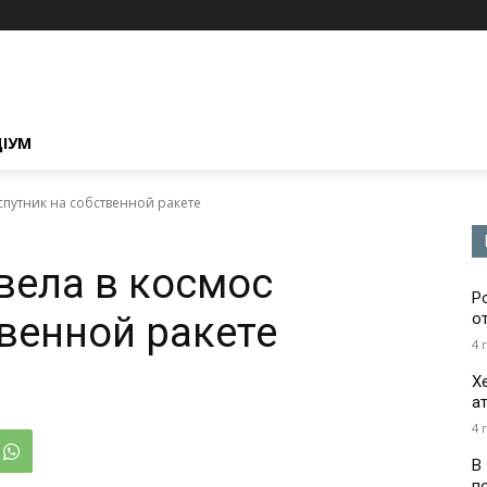
ЦІУМ
спутник на собственной ракете
вела в космос
Р
твенной ракете
о
4 
Х
а
4 
В
п