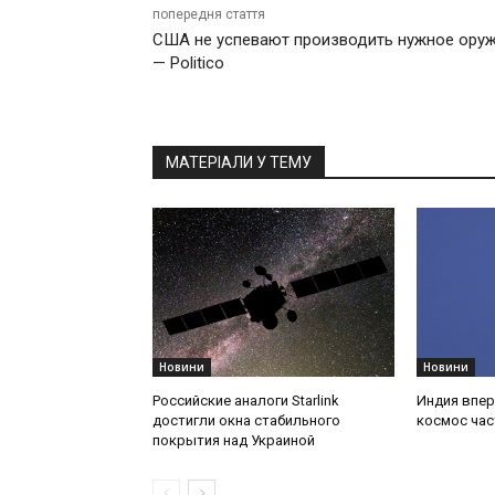
попередня стаття
США не успевают производить нужное ору
— Politico
МАТЕРІАЛИ У ТЕМУ
Новини
Новини
Российские аналоги Starlink
Индия впер
достигли окна стабильного
космос час
покрытия над Украиной