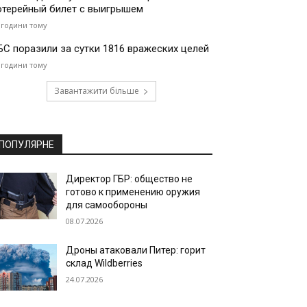
отерейный билет с выигрышем
 години тому
БС поразили за сутки 1816 вражеских целей
 години тому
Завантажити більше
ПОПУЛЯРНЕ
Директор ГБР: общество не
готово к применению оружия
для самообороны
08.07.2026
Дроны атаковали Питер: горит
склад Wildberries
24.07.2026