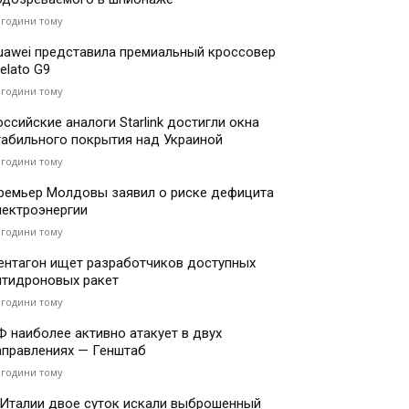
 години тому
uawei представила премиальный кроссовер
elato G9
 години тому
оссийские аналоги Starlink достигли окна
табильного покрытия над Украиной
 години тому
ремьер Молдовы заявил о риске дефицита
лектроэнергии
 години тому
ентагон ищет разработчиков доступных
нтидроновых ракет
 години тому
Ф наиболее активно атакует в двух
аправлениях — Генштаб
 години тому
 Италии двое суток искали выброшенный