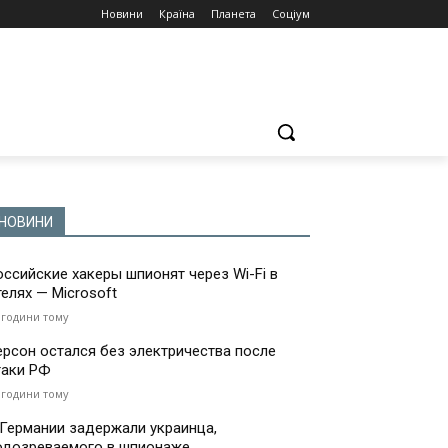
Новини
Країна
Планета
Соціум
НОВИНИ
оссийские хакеры шпионят через Wi-Fi в
телях — Microsoft
 години тому
ерсон остался без электричества после
таки РФ
 години тому
 Германии задержали украинца,
одозреваемого в шпионаже