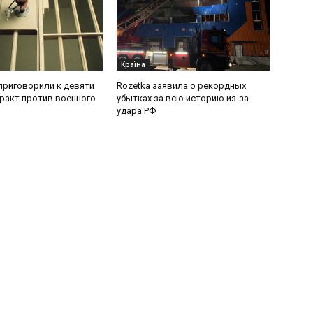
Країна
приговорили к девяти
Rozetka заявила о рекордных
еракт против военного
убытках за всю историю из-за
удара РФ