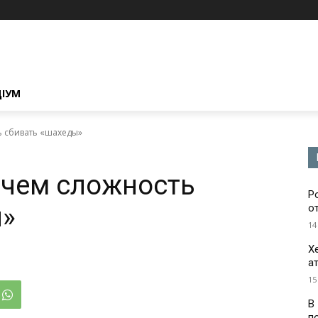
ЦІУМ
ь сбивать «шахеды»
в чем сложность
Р
ы»
о
14
Х
а
15
В
п