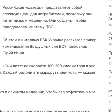
15
Российские «шахеды» представляют собой
сложную цель для истребителей, поскольку они
H
St
летят низко и медленно. Они созданы, чтобы
16
преодолевать систему ПВО.
Р
с
Об этом в интервью РБК-Украина рассказал спикер
16
командования Воздушных сил ВСУ полковник
П
Юрий Игнат.
э
17
«Они летят на скорости 100-200 километров в час
П
. Каждый раз они эти маршруты меняют», — сказал
а
17
Р
зко и слишком медленно, чтобы его эффективно мог
н
18
В
о что касается других средств — нельзя сказать,