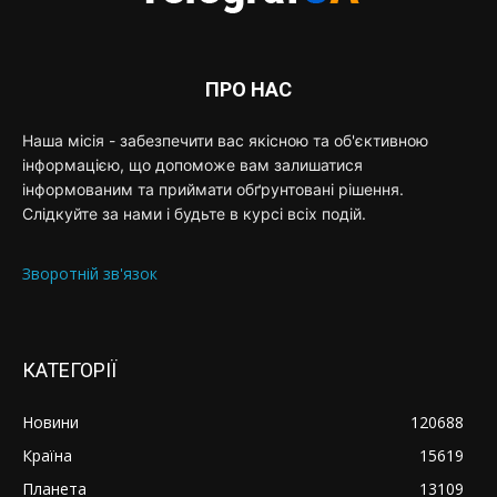
ПРО НАС
Наша місія - забезпечити вас якісною та об'єктивною
інформацією, що допоможе вам залишатися
інформованим та приймати обґрунтовані рішення.
Слідкуйте за нами і будьте в курсі всіх подій.
Зворотній зв'язок
КАТЕГОРІЇ
Новини
120688
Країна
15619
Планета
13109