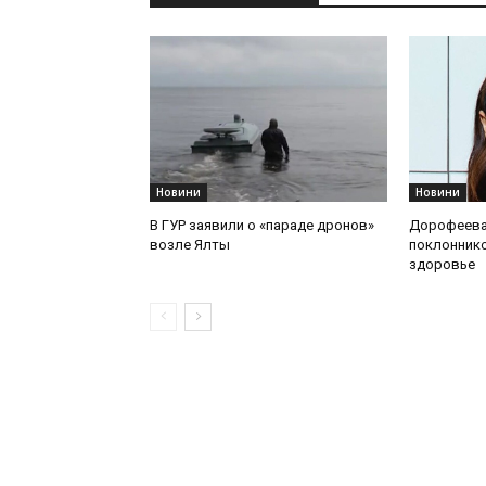
Новини
Новини
В ГУР заявили о «параде дронов»
Дорофеева
возле Ялты
поклоннико
здоровье