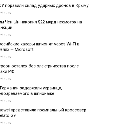
СУ поразили склад ударных дронов в Крыму
дні тому
им Чен Ын накопил $22 млрд несмотря на
анкции
дні тому
оссийские хакеры шпионят через Wi-Fi в
телях — Microsoft
дні тому
ерсон остался без электричества после
таки РФ
дні тому
 Германии задержали украинца,
одозреваемого в шпионаже
дні тому
uawei представила премиальный кроссовер
elato G9
дні тому