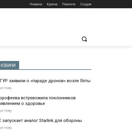
Новини
Країна
Планета
Соціум
НОВИНИ
 ГУР заявили о «параде дронов» возле Ялты
дні тому
орофеева встревожила поклонников
аявлением о здоровье
дні тому
С запускает аналог Starlink для обороны
дні тому