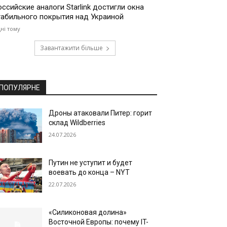
оссийские аналоги Starlink достигли окна
табильного покрытия над Украиной
дні тому
Завантажити більше
ПОПУЛЯРНЕ
Дроны атаковали Питер: горит
склад Wildberries
24.07.2026
Путин не уступит и будет
воевать до конца – NYT
22.07.2026
«Силиконовая долина»
Восточной Европы: почему IT-