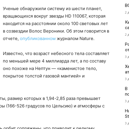
В
Ученые обнаружили систему из шести планет,
2 
вращающихся вокруг звезды HD 110067, которая
К
находится на расстоянии около 100 световых лет
с
в созвездии Волос Вероники. Об этом говорится в
2 
отчете,
опубликованном
журналом Nature.
Р
о
Известно, что возраст небесного тела составляет
3 
по меньшей мере 4 миллиарда лет, а по составу
Х
оно похоже на Нептун — «каменистое тело,
а
покрытое толстой газовой мантией» и
3 
В
п
ы, размер которых в 1,94-2,85 раза превышает
3 
ы (166-526 градусов по Цельсию) и атмосферы с
H
St
3 
ь орбит сопряжены, что приводит к редкому