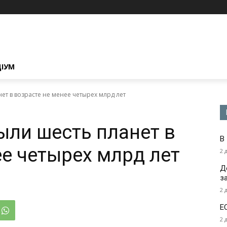
ЦІУМ
т в возрасте не менее четырех млрд лет
ли шесть планет в
В
ее четырех млрд лет
2 
Д
з
2 
Е
2 