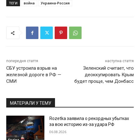
ТЕГИ
война
Украина-Россия
попередня стаття
наступна стаття
СБУ устроила взрыв на
Зеленский считает, что
железной дороге в РФ —
деоккупировать Крым
СМИ
будет проще, чем Донбасс
МАТЕРІАЛИ У ТЕМУ
Rozetka заявила о рекордных убытках
за всю историю из-за удара РФ
06.08.2026
Країна