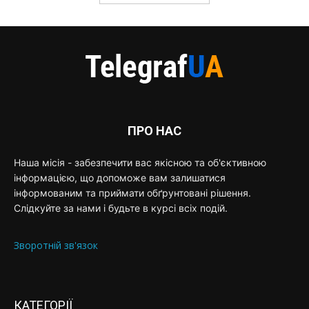
ПРО НАС
Наша місія - забезпечити вас якісною та об'єктивною
інформацією, що допоможе вам залишатися
інформованим та приймати обґрунтовані рішення.
Слідкуйте за нами і будьте в курсі всіх подій.
Зворотній зв'язок
КАТЕГОРІЇ