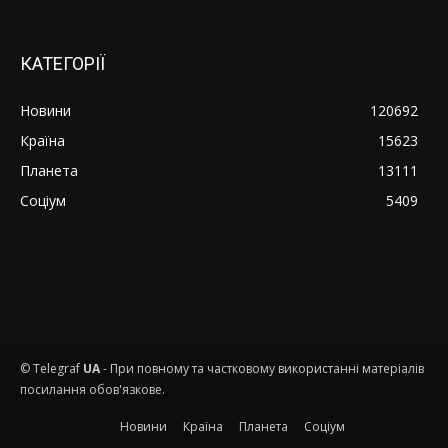
КАТЕГОРІЇ
Новини
120692
Країна
15623
Планета
13111
Соціум
5409
© Telegraf
UA
- При повному та частковому використанні матеріалів
посилання обов'язкове.
Новини
Країна
Планета
Соціум