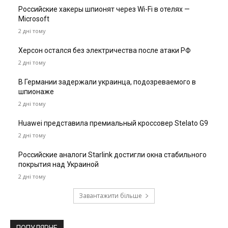
Российские хакеры шпионят через Wi-Fi в отелях —
Microsoft
2 дні тому
Херсон остался без электричества после атаки РФ
2 дні тому
В Германии задержали украинца, подозреваемого в
шпионаже
2 дні тому
Huawei представила премиальный кроссовер Stelato G9
2 дні тому
Российские аналоги Starlink достигли окна стабильного
покрытия над Украиной
2 дні тому
Завантажити більше