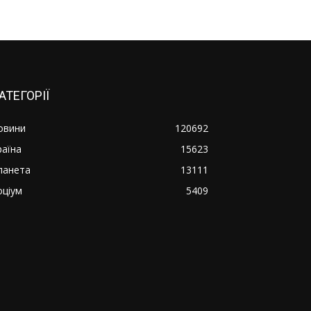
АТЕГОРІЇ
овини
120692
раїна
15623
ланета
13111
оціум
5409