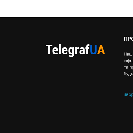
ПР
Наша
інф
та п
будь
Звор