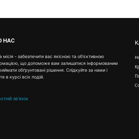
О НАС
К
 місія - забезпечити вас якісною та об'єктивною
Н
ормацією, що допоможе вам залишатися інформованим
К
риймати обґрунтовані рішення. Слідкуйте за нами і
П
те в курсі всіх подій.
С
отній зв'язок