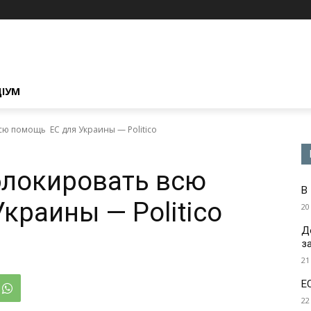
ЦІУМ
сю помощь ЕС для Украины — Politico
блокировать всю
В
краины — Politico
20
Д
з
21
Е
22