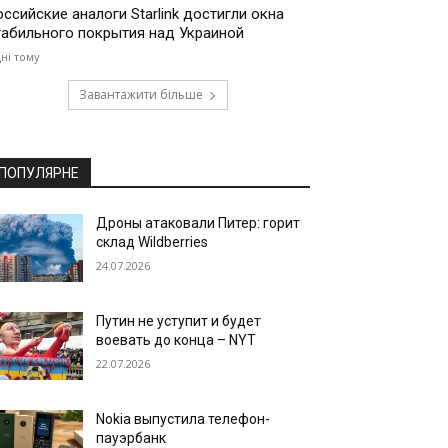
оссийские аналоги Starlink достигли окна
табильного покрытия над Украиной
дні тому
Завантажити більше
ПОПУЛЯРНЕ
Дроны атаковали Питер: горит
склад Wildberries
24.07.2026
Путин не уступит и будет
воевать до конца – NYT
22.07.2026
Nokia выпустила телефон-
пауэрбанк