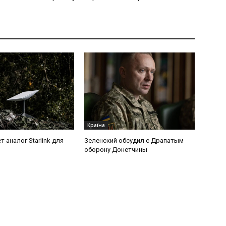
Країна
т аналог Starlink для
Зеленский обсудил с Драпатым
оборону Донетчины