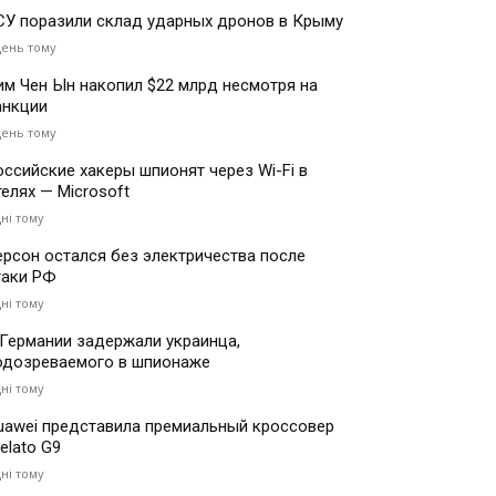
СУ поразили склад ударных дронов в Крыму
день тому
им Чен Ын накопил $22 млрд несмотря на
анкции
день тому
оссийские хакеры шпионят через Wi-Fi в
телях — Microsoft
дні тому
ерсон остался без электричества после
таки РФ
дні тому
 Германии задержали украинца,
одозреваемого в шпионаже
дні тому
uawei представила премиальный кроссовер
elato G9
дні тому