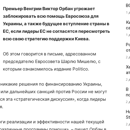
В
Премьер Венгрии Виктор Орбан угрожает
1 
заблокировать всю помощь Евросоюза для
К
Украины, а также будущее вступление страны в
с
ЕС, если лидеры ЕС не согласятся пересмотреть
1 
всю свою стратегию поддержки Киева.
Р
о
Об этом говорится в письме, адресованном
2 
председателю Евросовета Шарлю Мишелю, с
Х
которым ознакомилось издание Politico.
а
2 
о никакие решения по финансированию Украины,
В
 или дальнейших санкций против России не могут
п
тся эта «стратегическая дискуссия», когда лидеры
2 
я.
H
St
оги реализации и эффективности нашей текущей
2 
 различные программы помощи», – пишет Орбан в