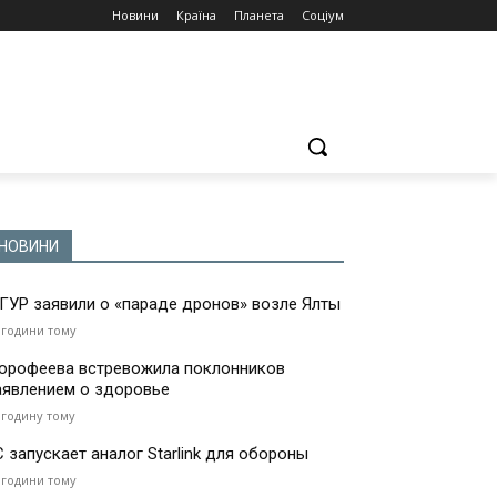
Новини
Країна
Планета
Соціум
НОВИНИ
 ГУР заявили о «параде дронов» возле Ялты
 години тому
орофеева встревожила поклонников
аявлением о здоровье
 годину тому
С запускает аналог Starlink для обороны
 години тому