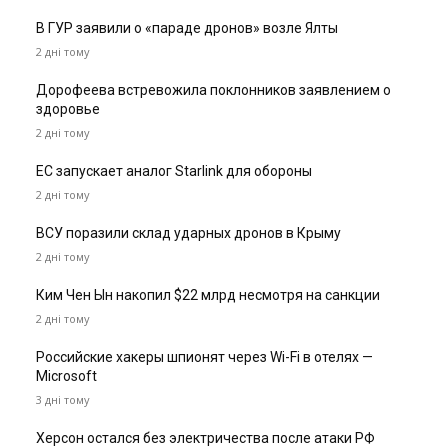
В ГУР заявили о «параде дронов» возле Ялты
2 дні тому
Дорофеева встревожила поклонников заявлением о
здоровье
2 дні тому
ЕС запускает аналог Starlink для обороны
2 дні тому
ВСУ поразили склад ударных дронов в Крыму
2 дні тому
Ким Чен Ын накопил $22 млрд несмотря на санкции
2 дні тому
Российские хакеры шпионят через Wi-Fi в отелях —
Microsoft
3 дні тому
Херсон остался без электричества после атаки РФ