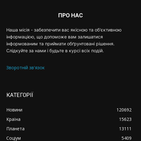
ПРО НАС
Наша місія - забезпечити вас якісною та об'єктивною
інформацією, що допоможе вам залишатися
інформованим та приймати обґрунтовані рішення.
Слідкуйте за нами і будьте в курсі всіх подій.
Зворотній зв'язок
КАТЕГОРІЇ
Новини
120692
Країна
15623
Планета
13111
Соціум
5409