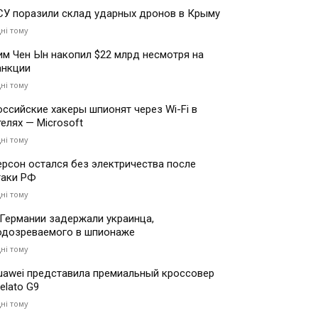
СУ поразили склад ударных дронов в Крыму
дні тому
им Чен Ын накопил $22 млрд несмотря на
анкции
дні тому
оссийские хакеры шпионят через Wi-Fi в
телях — Microsoft
дні тому
ерсон остался без электричества после
таки РФ
дні тому
 Германии задержали украинца,
одозреваемого в шпионаже
дні тому
uawei представила премиальный кроссовер
elato G9
дні тому