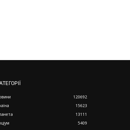
АТЕГОРІЇ
овини
120692
раїна
15623
ланета
13111
оціум
5409