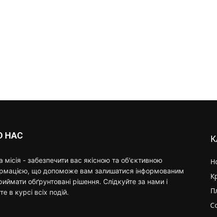
О НАС
К
 місія - забезпечити вас якісною та об'єктивною
Н
ормацією, що допоможе вам залишатися інформованим
К
риймати обґрунтовані рішення. Слідкуйте за нами і
П
те в курсі всіх подій.
С