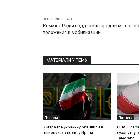
попередня стаття
Комитет Рады поддержал продление военн
положения и мобилизации
МАТЕРІАЛИ У ТЕМУ
Планета
Планета
В Израиле украинку обвинили в
США и Изр
шпионаже в пользу Ирана
сухопутную
Telegraph