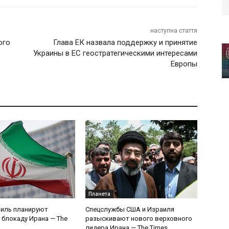
наступна стаття
ого
Глава ЕК назвала поддержку и принятие
Украины в ЕС геостратегическими интересами
Европы
Планета
аиль планируют
Спецслужбы США и Израиля
 блокаду Ирана — The
разыскивают нового верховного
лидера Ирана — The Times