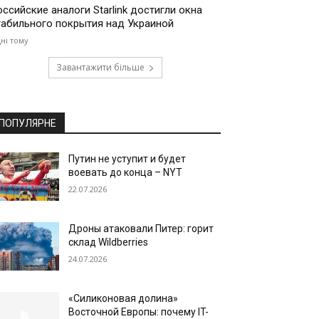
оссийские аналоги Starlink достигли окна
табильного покрытия над Украиной
дні тому
Завантажити більше
ПОПУЛЯРНЕ
Путин не уступит и будет
воевать до конца – NYT
22.07.2026
Дроны атаковали Питер: горит
склад Wildberries
24.07.2026
«Силиконовая долина»
Восточной Европы: почему IT-