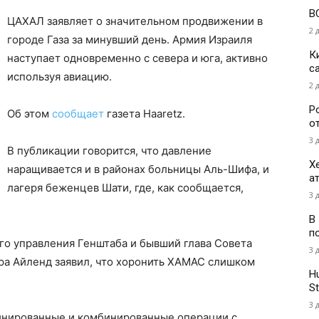
В
ЦАХАЛ заявляет о значительном продвижении в
2 
городе Газа за минувший день. Армия Израиля
К
наступает одновременно с севера и юга, активно
с
используя авиацию.
2 
Р
Об этом
сообщает
газета Haaretz.
о
3 
В публикации говорится, что давление
Х
наращивается и в районах больницы Аль-Шифа, и
а
лагеря беженцев Шати, где, как сообщается,
3 
В
п
го управления Генштаба и бывший глава Совета
3 
ра Айленд заявил, что хоронить ХАМАС слишком
H
St
3 
динированные и комбинированные операции с