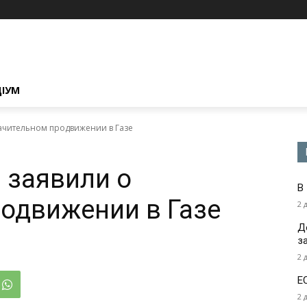
ЦІУМ
ачительном продвижении в Газе
 заявили о
В
одвижении в Газе
2 
Д
з
2 
Е
2 