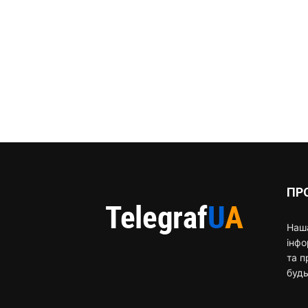
ПР
Наша
інф
та п
будь