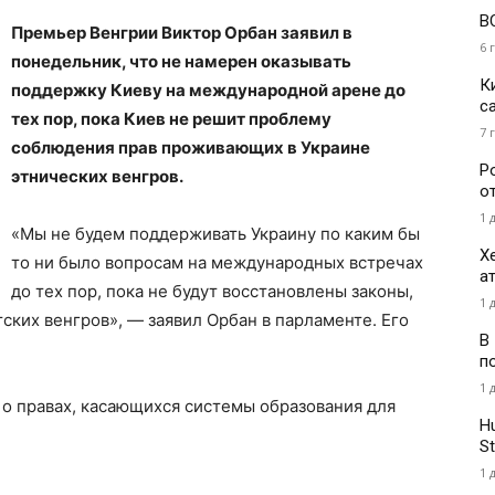
В
Премьер Венгрии Виктор Орбан заявил в
6 
понедельник, что не намерен оказывать
К
поддержку Киеву на международной арене до
с
тех пор, пока Киев не решит проблему
7 
соблюдения прав проживающих в Украине
Р
этнических венгров.
о
1 
«Мы не будем поддерживать Украину по каким бы
Х
то ни было вопросам на международных встречах
а
до тех пор, пока не будут восстановлены законы,
1 
ских венгров», — заявил Орбан в парламенте. Его
В
п
1 
т о правах, касающихся системы образования для
H
St
1 