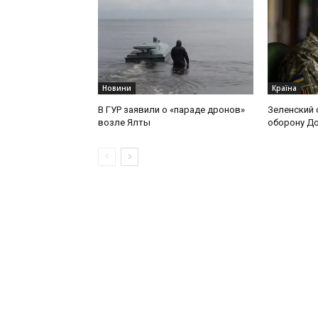
Новини
Країна
В ГУР заявили о «параде дронов»
Зеленский 
возле Ялты
оборону Д