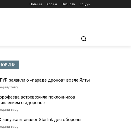
Новини
Країна
Планета
Соціум
НОВИНИ
 ГУР заявили о «параде дронов» возле Ялты
годину тому
орофеева встревожила поклонников
аявлением о здоровье
години тому
С запускает аналог Starlink для обороны
години тому