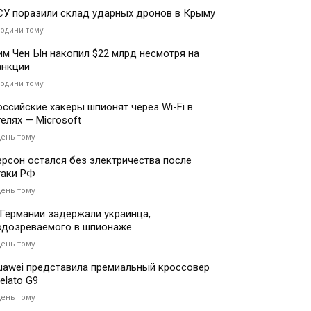
СУ поразили склад ударных дронов в Крыму
години тому
им Чен Ын накопил $22 млрд несмотря на
анкции
години тому
оссийские хакеры шпионят через Wi-Fi в
телях — Microsoft
день тому
ерсон остался без электричества после
таки РФ
день тому
 Германии задержали украинца,
одозреваемого в шпионаже
день тому
uawei представила премиальный кроссовер
elato G9
день тому