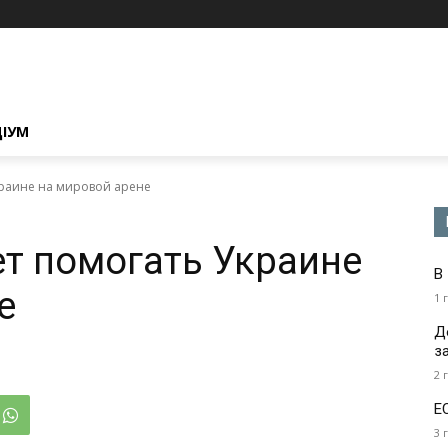
ЦІУМ
краине на мировой арене
ет помогать Украине
В
е
1 
Д
з
2 
Е
3 