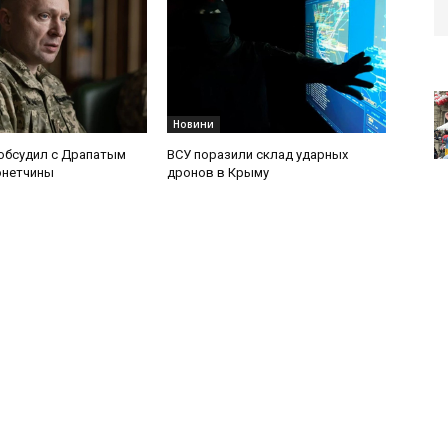
Новини
обсудил с Драпатым
ВСУ поразили склад ударных
онетчины
дронов в Крыму