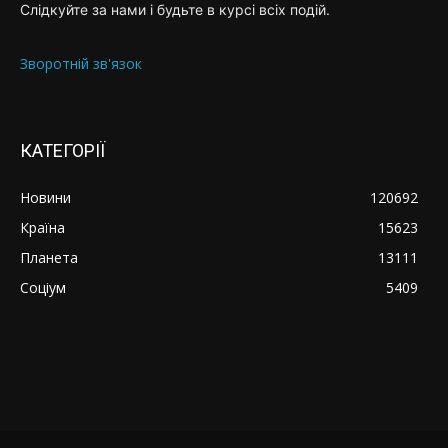
Слідкуйте за нами і будьте в курсі всіх подій.
Зворотній зв'язок
КАТЕГОРІЇ
Новини
120692
Країна
15623
Планета
13111
Соціум
5409