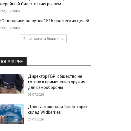
отерейный билет с выигрышем
 години тому
БС поразили за сутки 1816 вражеских целей
 години тому
Завантажити більше
ПОПУЛЯРНЕ
Директор ГБР: общество не
готово к применению оружия
для самообороны
08.07.2026
Дроны атаковали Питер: горит
склад Wildberries
24.07.2026