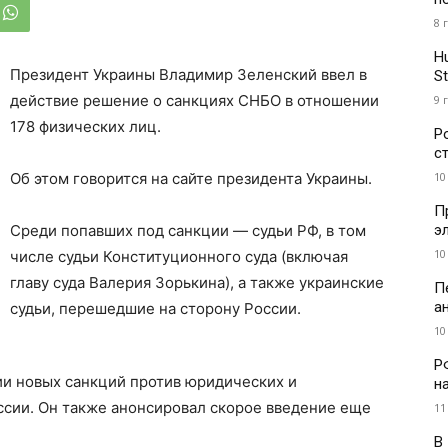
8 
H
Президент Украины Владимир Зеленский ввел в
St
действие решение о санкциях СНБО в отношении
9 
178 физических лиц.
Р
с
10
Об этом говорится на сайте президента Украины.
П
э
Среди попавших под санкции — судьи РФ, в том
10
числе судьи Конституционного суда (включая
главу суда Валерия Зорькина), а также украинские
П
а
судьи, перешедшие на сторону России.
10
Р
и новых санкций против юридических и
н
сии. Он также анонсировал скорое введение еще
11
В