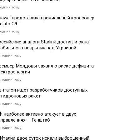
години тому
uawei представила премиальный кроссовер
elato G9
години тому
оссийские аналоги Starlink достигли окна
табильного покрытия над Украиной
 години тому
ремьер Молдовы заявил о риске дефицита
лектроэнергии
 години тому
ентагон ищет разработчиков доступных
нтидроновых ракет
 години тому
Ф наиболее активно атакует в двух
аправлениях — Генштаб
 години тому
 Италии двое суток искали выброшенный