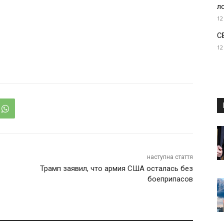
л
12
С
12
наступна стаття
Трамп заявил, что армия США осталась без
боеприпасов