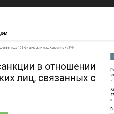
ЦІУМ
ошении еще 178 физических лиц, связанных с РФ
санкции в отношении
Р
ких лиц, связанных с
о
7 
Х
а
8 
В
п