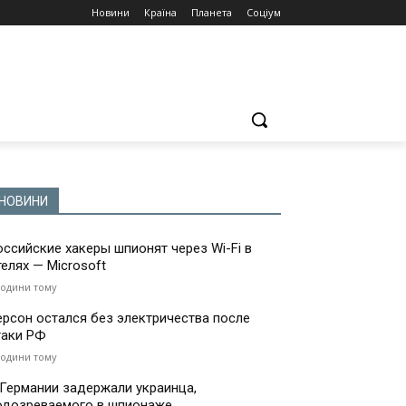
Новини
Країна
Планета
Соціум
НОВИНИ
оссийские хакеры шпионят через Wi-Fi в
телях — Microsoft
години тому
ерсон остался без электричества после
таки РФ
години тому
 Германии задержали украинца,
одозреваемого в шпионаже