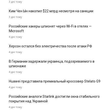
3 дні тому
Ким Чен Ын накопил $22 млрд несмотря на санкции
3 дні тому
Российские хакеры шпионят через Wi-Fi в отелях —
Microsoft
4 дні тому
Херсон остался без электричества после атаки РФ
4 дні тому
В Германии задержали украинца, подозреваемого в
шпионаже
4 дні тому
Huawei представила премиальный кроссовер Stelato G9
4 дні тому
Российские аналоги Starlink достигли окна стабильного
покрытия над Украиной
4 дні тому