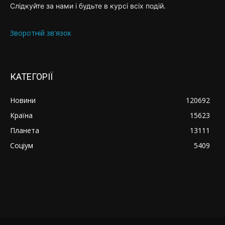
Слідкуйте за нами і будьте в курсі всіх подій.
Зворотній зв'язок
КАТЕГОРІЇ
Новини
120692
Країна
15623
Планета
13111
Соціум
5409