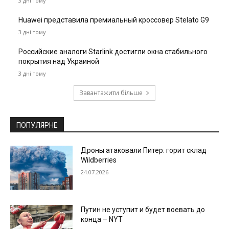
3 дні тому
Huawei представила премиальный кроссовер Stelato G9
3 дні тому
Российские аналоги Starlink достигли окна стабильного
покрытия над Украиной
3 дні тому
Завантажити більше
ПОПУЛЯРНЕ
Дроны атаковали Питер: горит склад
Wildberries
24.07.2026
Путин не уступит и будет воевать до
конца – NYT