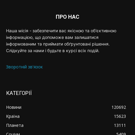
ПРО НАС
Наша місія - забезпечити вас якісною та об'єктивною
інформацією, що допоможе вам залишатися
інформованим та приймати обґрунтовані рішення.
Слідкуйте за нами і будьте в курсі всіх подій.
Зворотній зв'язок
КАТЕГОРІЇ
Новини
120692
Країна
15623
Планета
13111
Соціум
5409