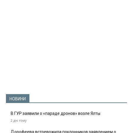
НОВИНИ
В ГУР заявили о «параде дронов» возле Ялты
2 дні тому
Дорофеева встревожила поклонников заявлением о