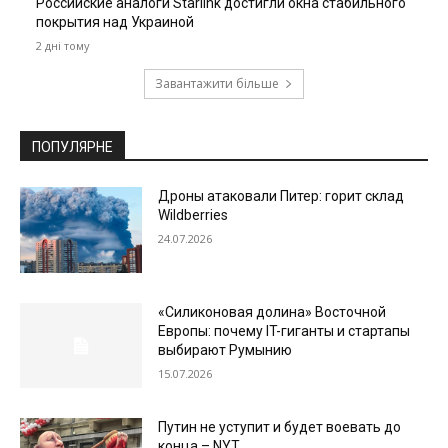
Российские аналоги Starlink достигли окна стабильного
покрытия над Украиной
2 дні тому
Завантажити більше
ПОПУЛЯРНЕ
Дроны атаковали Питер: горит склад
Wildberries
24.07.2026
«Силиконовая долина» Восточной
Европы: почему IT-гиганты и стартапы
выбирают Румынию
15.07.2026
Путин не уступит и будет воевать до
конца – NYT