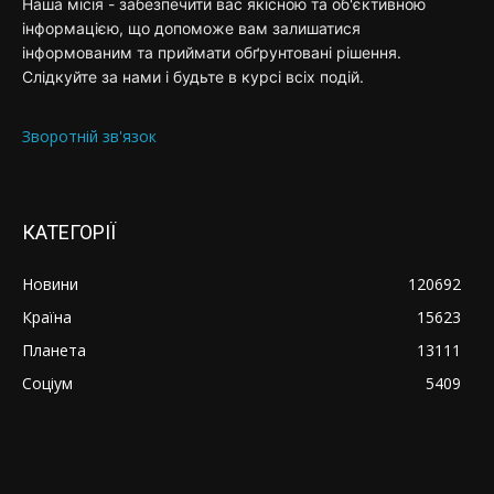
Наша місія - забезпечити вас якісною та об'єктивною
інформацією, що допоможе вам залишатися
інформованим та приймати обґрунтовані рішення.
Слідкуйте за нами і будьте в курсі всіх подій.
Зворотній зв'язок
КАТЕГОРІЇ
Новини
120692
Країна
15623
Планета
13111
Соціум
5409