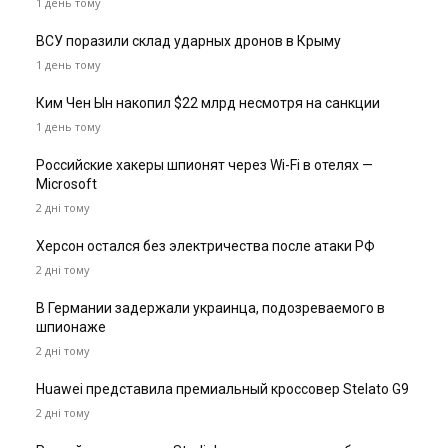
1 день тому
ВСУ поразили склад ударных дронов в Крыму
1 день тому
Ким Чен Ын накопил $22 млрд несмотря на санкции
1 день тому
Российские хакеры шпионят через Wi-Fi в отелях —
Microsoft
2 дні тому
Херсон остался без электричества после атаки РФ
2 дні тому
В Германии задержали украинца, подозреваемого в
шпионаже
2 дні тому
Huawei представила премиальный кроссовер Stelato G9
2 дні тому