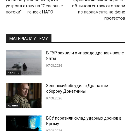
устроил атаку на “Северные
об «иноагентах» отозвали
потоки” — генсек НАТО
из парламента на фоне
протестов
МАТЕРІАЛИ У ТЕМУ
В ГУР заявили о «параде дронов» возле
Ялты
07.08.2026
Новини
Зеленский обсудил с Драпатым
оборону Донетчины
07.08.2026
Країна
ВСУ поразили склад ударных дронов в
Крыму
07.08.2026