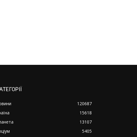
АТЕГОРІЇ
овини
120687
раїна
15618
ланета
13107
оціум
5405