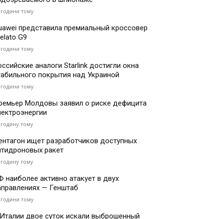
 години тому
uawei представила премиальный кроссовер
elato G9
 години тому
оссийские аналоги Starlink достигли окна
табильного покрытия над Украиной
 години тому
ремьер Молдовы заявил о риске дефицита
лектроэнергии
 годину тому
ентагон ищет разработчиков доступных
нтидроновых ракет
 годину тому
Ф наиболее активно атакует в двух
аправлениях — Генштаб
 години тому
 Италии двое суток искали выброшенный