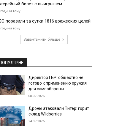
отерейный билет с выигрышем
 години тому
БС поразили за сутки 1816 вражеских целей
 години тому
Завантажити більше
ПОПУЛЯРНЕ
Директор ГБР: общество не
готово к применению оружия
для самообороны
08.07.2026
Дроны атаковали Питер: горит
склад Wildberries
24.07.2026