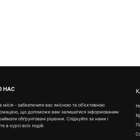
О НАС
К
 місія - забезпечити вас якісною та об'єктивною
Н
ормацією, що допоможе вам залишатися інформованим
К
риймати обґрунтовані рішення. Слідкуйте за нами і
П
те в курсі всіх подій.
С