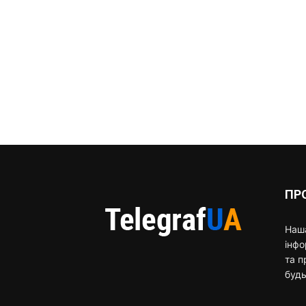
ПР
Наша
інф
та п
будь