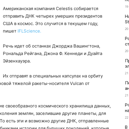
19
Американская компания Celestis собирается
отправить ДНК четырех умерших президентов
H
St
США в космос. Это случится в текущем году,
20
пишет
IFLScience.
Р
с
Речь идет об останках Джорджа Вашингтона,
20
Рональда Рейгана, Джона Ф. Кеннеди и Дуайта
П
Эйзенхауэра.
э
21
Их отправят в специальных капсулах на орбиту
П
 новой тяжелой ракеты-носителя Vulcan от
а
21
Р
ие своеобразного космического хранилища данных,
н
коления землян, заселившие другие планеты, для
22
То есть эти и возможно другие ДНК, отправленные
В
ебниками истории для будущих поколений, которые