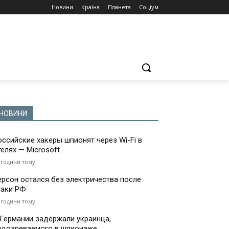
Новини
Країна
Планета
Соціум
НОВИНИ
оссийские хакеры шпионят через Wi-Fi в
телях — Microsoft
 години тому
ерсон остался без электричества после
таки РФ
 години тому
 Германии задержали украинца,
одозреваемого в шпионаже