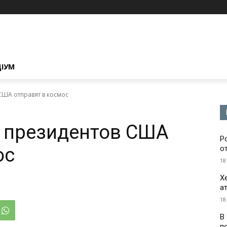
ЦІУМ
США отправят в космос
х президентов США
Р
ос
о
18
Х
а
18
В
п