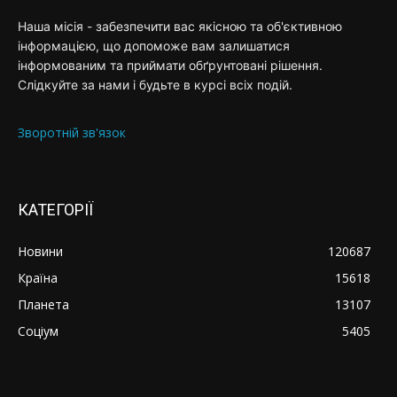
Наша місія - забезпечити вас якісною та об'єктивною
інформацією, що допоможе вам залишатися
інформованим та приймати обґрунтовані рішення.
Слідкуйте за нами і будьте в курсі всіх подій.
Зворотній зв'язок
КАТЕГОРІЇ
Новини
120687
Країна
15618
Планета
13107
Соціум
5405