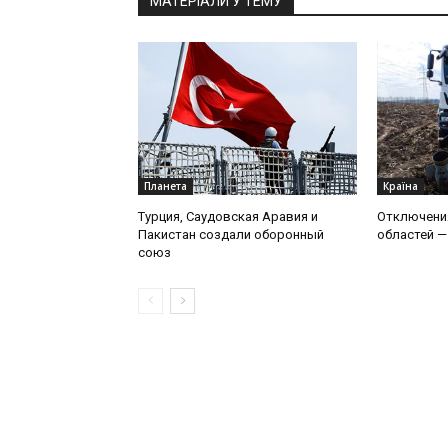
МАТЕРІАЛИ У ТЕМУ
Планета
Країна
Турция, Саудовская Аравия и
Отключения
Пакистан создали оборонный
областей —
союз