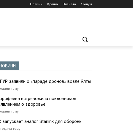
Новини
Країна
Планета
Соціум
НОВИНИ
 ГУР заявили о «параде дронов» возле Ялты
години тому
орофеева встревожила поклонников
аявлением о здоровье
години тому
С запускает аналог Starlink для обороны
 години тому