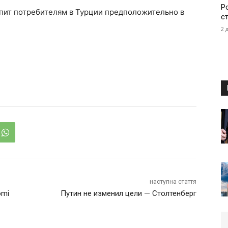
Р
упит потребителям в Турции предположительно в
с
2 
наступна стаття
omi
Путин не изменил цели — Столтенберг