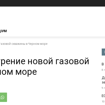
ЦІУМ
газовой скважины в Черном море
урение новой газовой
В
ном море
8 
Д
з
9 
Е
10