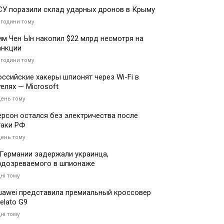
СУ поразили склад ударных дронов в Крыму
 години тому
им Чен Ын накопил $22 млрд несмотря на
анкции
 години тому
оссийские хакеры шпионят через Wi-Fi в
телях — Microsoft
день тому
ерсон остался без электричества после
таки РФ
день тому
 Германии задержали украинца,
одозреваемого в шпионаже
дні тому
uawei представила премиальный кроссовер
elato G9
дні тому