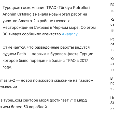
В
Турецкая госкомпания TPAO (Türkiye Petrolleri
14
Anonim Ortaklığı) начала новый этап работ на
К
участке Amasra-2 в районе газового
с
месторождения
Сакарья
в Черном море. Об этом
15
30 января сообщило агентство
Анадолу
.
Р
о
Отмечается, что разведочные работы ведутся
1 
судном Fatih — первым в буровом флоте Турции,
Х
которое было передан на баланс TPAO в 2017
а
году.
1 
В
 Amasra-2 — новой поисковой скважине на газовом
п
компании.
2 
H
в турецком секторе моря достигает 710 млрд
St
стием более 50 кораблей.
2 