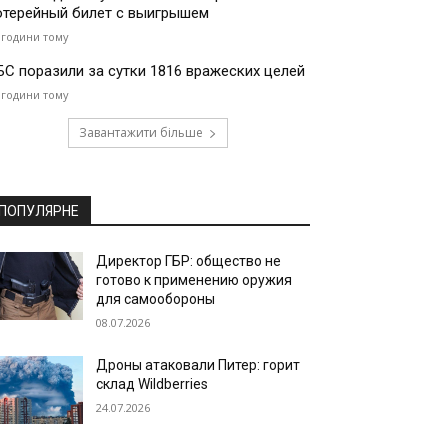
отерейный билет с выигрышем
 години тому
БС поразили за сутки 1816 вражеских целей
 години тому
Завантажити більше
ПОПУЛЯРНЕ
Директор ГБР: общество не
готово к применению оружия
для самообороны
08.07.2026
Дроны атаковали Питер: горит
склад Wildberries
24.07.2026