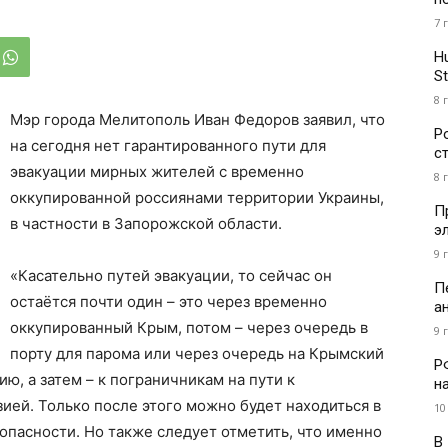
7 
H
St
8 
Мэр города Мелитополь Иван Федоров заявил, что
Р
на сегодня нет гарантированного пути для
с
эвакуации мирных жителей с временно
8 
оккупированной россиянами территории Украины,
П
в частности в Запорожской области.
э
9 
«Касательно путей эвакуации, то сейчас он
П
остаётся почти один – это через временно
а
оккупированный Крым, потом – через очередь в
9 
порту для парома или через очередь на Крымский
Р
ю, а затем – к пограничникам на пути к
н
ией. Только после этого можно будет находиться в
10
зопасности. Но также следует отметить, что именно
В