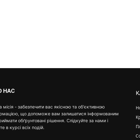
О НАС
К
 місія - забезпечити вас якісною та об'єктивною
Н
ормацією, що допоможе вам залишатися інформованим
К
риймати обґрунтовані рішення. Слідкуйте за нами і
П
те в курсі всіх подій.
С