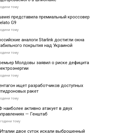
години тому
uawei представила премиальный кроссовер
elato G9
години тому
оссийские аналоги Starlink достигли окна
табильного покрытия над Украиной
години тому
ремьер Молдовы заявил о риске дефицита
лектроэнергии
години тому
ентагон ищет разработчиков доступных
нтидроновых ракет
години тому
Ф наиболее активно атакует в двух
аправлениях — Генштаб
 години тому
 Италии двое суток искали выброшенный