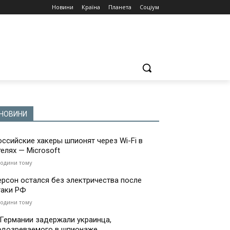
Новини
Країна
Планета
Соціум
НОВИНИ
оссийские хакеры шпионят через Wi-Fi в
телях — Microsoft
години тому
ерсон остался без электричества после
таки РФ
години тому
 Германии задержали украинца,
одозреваемого в шпионаже