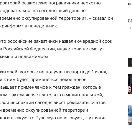
рриторий рашистские пограничники неохотно
л
Следовательно, на сегодняшний день нет
10
 временно оккупированной территории», – сказал он
С
Укринформ» в понедельник.
11
то российские захватчики назвали очередной срок
 Российской Федерации, иначе «они не смогут
ижимое и недвижимое».
жителей, которые не получат паспорта до 1 июня,
и к ним будет применяться некое новое
ревышает применяемое к тем граждан, которые
ым фактом является то, что в мелитопольской,
вой инспекции сегодня висят реквизиты счетов
ли временно оккупированной территории
оги в какую-то Тульскую налоговую», – уточнил