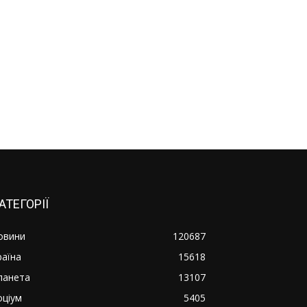
АТЕГОРІЇ
овини
120687
раїна
15618
ланета
13107
оціум
5405