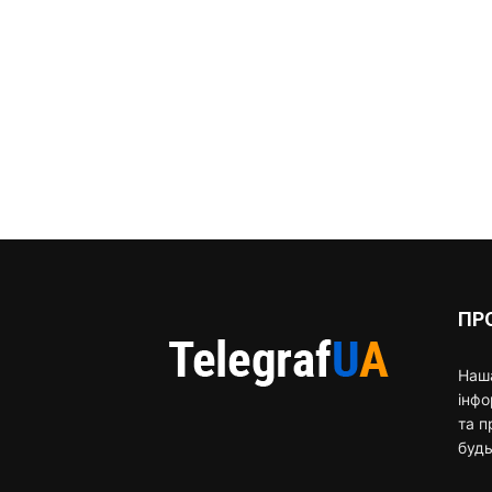
ПР
Наша
інф
та п
будь