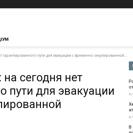
ЦІУМ
т гарантированного пути для эвакуации с временно оккупированной...
 на сегодня нет
Р
о пути для эвакуации
о
6 
упированной
Х
а
6 
В
п