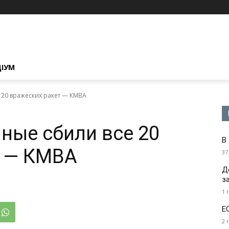
ЦІУМ
 20 вражеских ракет — КМВА
ные сбили все 20
В
т — КМВА
37
Д
з
1 
Е
2 