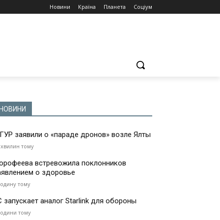
Новини
Країна
Планета
Соціум
НОВИНИ
 ГУР заявили о «параде дронов» возле Ялты
 хвилин тому
орофеева встревожила поклонников
аявлением о здоровье
годину тому
С запускает аналог Starlink для обороны
години тому