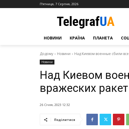
П’ятниця, 7 Серпня, 2026
НОВИНИ
КРАЇНА
ПЛАНЕТА
СО
Додому
Новини
Над Киевом военные сбили все
Новини
Над Киевом воен
вражеских раке
26 Січня, 2023 12:32
Поділитися