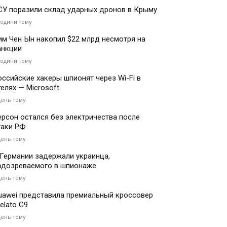
СУ поразили склад ударных дронов в Крыму
години тому
им Чен Ын накопил $22 млрд несмотря на
анкции
години тому
оссийские хакеры шпионят через Wi-Fi в
телях — Microsoft
день тому
ерсон остался без электричества после
таки РФ
день тому
 Германии задержали украинца,
одозреваемого в шпионаже
день тому
uawei представила премиальный кроссовер
elato G9
день тому