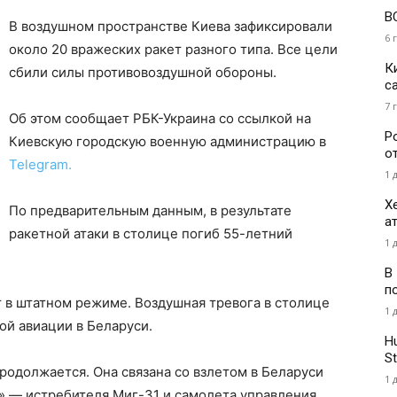
В
В воздушном пространстве Киева зафиксировали
6 
около 20 вражеских ракет разного типа. Все цели
К
сбили силы противовоздушной обороны.
с
7 
Об этом сообщает РБК-Украина со ссылкой на
Р
Киевскую городскую военную администрацию в
о
Telegram.
1 
Х
По предварительным данным, в результате
а
ракетной атаки в столице погиб 55-летний
1 
В
п
 в штатном режиме. Воздушная тревога в столице
1 
ой авиации в Беларуси.
H
St
родолжается. Она связана со взлетом в Беларуси
1 
» — истребителя Миг-31 и самолета управления