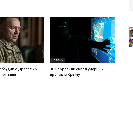
Новини
обсудил с Драпатым
ВСУ поразили склад ударных
онетчины
дронов в Крыму