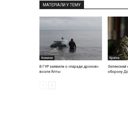
МАТЕРІАЛИ У ТЕМУ
Новини
Країна
В ГУР заявили о «параде дронов»
Зеленский 
возле Ялты
оборону Д