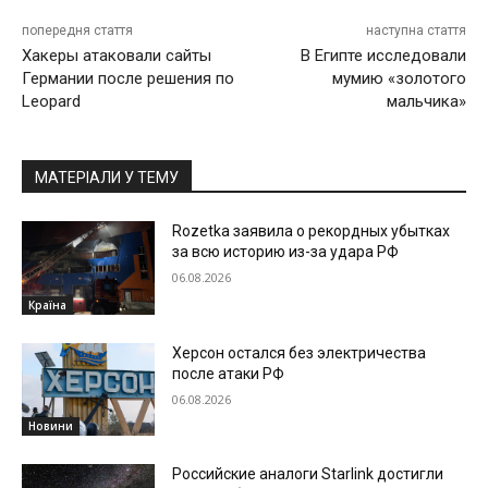
попередня стаття
наступна стаття
Хакеры атаковали сайты
В Египте исследовали
Германии после решения по
мумию «золотого
Leopard
мальчика»
МАТЕРІАЛИ У ТЕМУ
Rozetka заявила о рекордных убытках
за всю историю из-за удара РФ
06.08.2026
Країна
Херсон остался без электричества
после атаки РФ
06.08.2026
Новини
Российские аналоги Starlink достигли