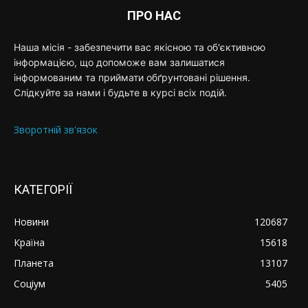
ПРО НАС
Наша місія - забезпечити вас якісною та об'єктивною
інформацією, що допоможе вам залишатися
інформованим та приймати обґрунтовані рішення.
Слідкуйте за нами і будьте в курсі всіх подій.
Зворотній зв'язок
КАТЕГОРІЇ
Новини
120687
Країна
15618
Планета
13107
Соціум
5405