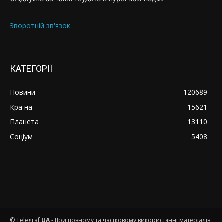
Зворотній зв'язок
КАТЕГОРІЇ
Новини
120689
Країна
15621
Планета
13110
Соціум
5408
© Telegraf
UA
- При повному та частковому використанні матеріалів