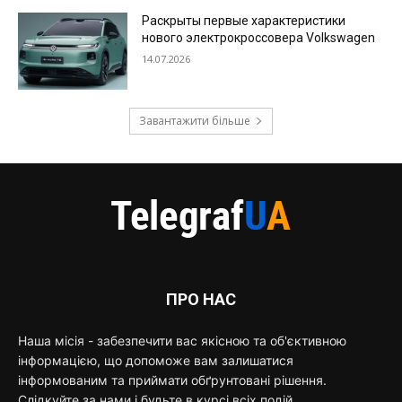
Раскрыты первые характеристики
нового электрокроссовера Volkswagen
14.07.2026
Завантажити більше
ПРО НАС
Наша місія - забезпечити вас якісною та об'єктивною
інформацією, що допоможе вам залишатися
інформованим та приймати обґрунтовані рішення.
Слідкуйте за нами і будьте в курсі всіх подій.