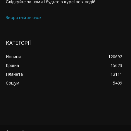
Слідкуйте за нами і будьте в курсі всіх подій.
Зворотній зв'язок
КАТЕГОРІЇ
Новини
120692
Країна
15623
Планета
13111
Соціум
5409