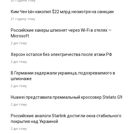
20 години тому
Ким Чен Ын накопил $22 млрд несмотря на санкции
21 годину тому
Российские хакеры шпионят через Wi-Fi в отелях —
Microsoft
2 дні тому
Херсон остался без электричества после атаки РФ
2 дні тому
В Германии задержали украинца, подозреваемого в
шпионаже
2 дні тому
Huawei представила премиальный кроссовер Stelato G9
2 дні тому
Российские аналоги Starlink достигли окна стабильного
покрытия над Украиной
2 дні тому