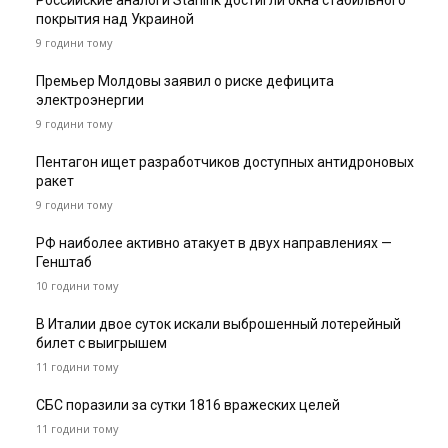
Российские аналоги Starlink достигли окна стабильного
покрытия над Украиной
9 години тому
Премьер Молдовы заявил о риске дефицита
электроэнергии
9 години тому
Пентагон ищет разработчиков доступных антидроновых
ракет
9 години тому
РФ наиболее активно атакует в двух направлениях —
Генштаб
10 години тому
В Италии двое суток искали выброшенный лотерейный
билет с выигрышем
11 години тому
СБС поразили за сутки 1816 вражеских целей
11 години тому