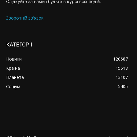
Слідкуйте за нами і будьте в курсі всіх подій.
Зворотній зв'язок
КАТЕГОРІЇ
Новини
120687
Країна
15618
Планета
13107
Соціум
5405