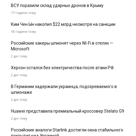
ВСУ поразили склад ударных дронов в Крыму
17 години тому
Ким Чен Ын накопил $22 млрд несмотря на санкции
18 години тому
Российские хакеры шпионят через Wi-Fi в отелях —
Microsoft
2 дні тому
Херсон остался без электричества после атаки РФ
2 дні тому
В Германии задержали украинца, подозреваемого в
шпионаже
2 дні тому
Huawei представила премиальный кроссовер Stelato G9
2 дні тому
Российские аналоги Starlink достигли окна стабильного
покрытия над Украиной