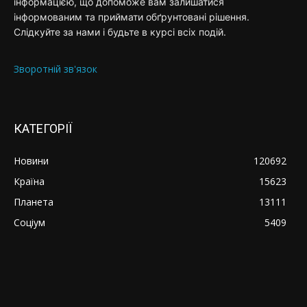
інформацією, що допоможе вам залишатися
інформованим та приймати обґрунтовані рішення.
Слідкуйте за нами і будьте в курсі всіх подій.
Зворотній зв'язок
КАТЕГОРІЇ
Новини
120692
Країна
15623
Планета
13111
Соціум
5409