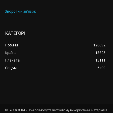
Зворотній зв'язок
КАТЕГОРІЇ
Новини
120692
Країна
15623
Планета
13111
Соціум
5409
© Telegraf
UA
- При повному та частковому використанні матеріалів