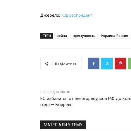
Джерело:
Корреспондент
ТЕГИ
война
преступность
Украина-Россия
Поділитися
попередня стаття
ЕС избавится от энергоресурсов РФ до кон
года — Боррель
МАТЕРІАЛИ У ТЕМУ