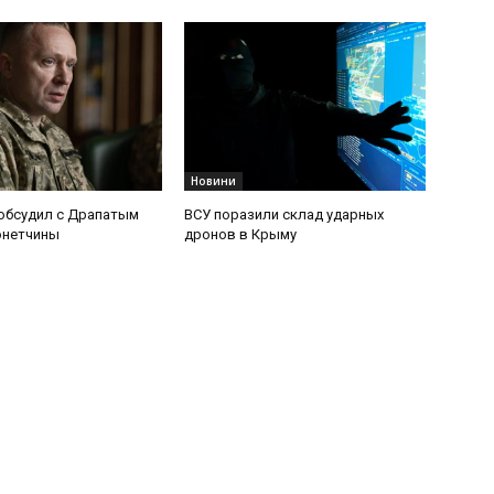
Новини
обсудил с Драпатым
ВСУ поразили склад ударных
онетчины
дронов в Крыму