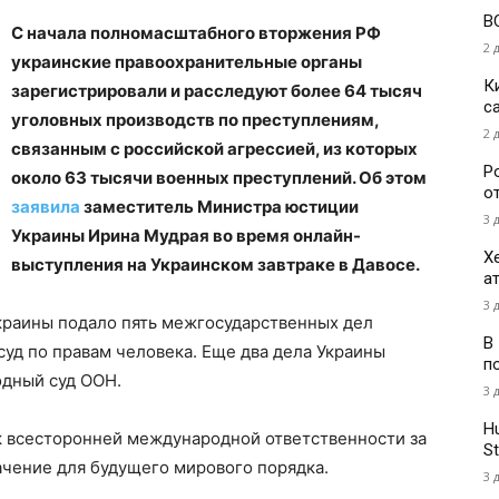
В
С начала полномасштабного вторжения РФ
2 
украинские правоохранительные органы
К
зарегистрировали и расследуют более 64 тысяч
с
уголовных производств по преступлениям,
2 
связанным с российской агрессией, из которых
Р
около 63 тысячи военных преступлений. Об этом
о
заявила
заместитель Министра юстиции
3 
Украины Ирина Мудрая во время онлайн-
Х
выступления на Украинском завтраке в Давосе.
а
3 
Украины подало пять межгосударственных дел
В
суд по правам человека. Еще два дела Украины
п
одный суд ООН.
3 
H
к всесторонней международной ответственности за
St
чение для будущего мирового порядка.
3 