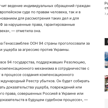
Р
гчит ведение индивидуальных обращений граждан
с
вропейском суде по правам человека, так и в
3 
нованием для рассмотрения таких дел и для
РФ за нарушенные права, гарантированные
ека», — отметила она.
 на Генассамблее ООН 94 страны проголосовали за
 ущерба за агрессию против Украины.
 все 94 государства, поддержавших Резолюцию,
 компенсационного механизма в сотрудничестве с
г в процессе создания компенсационного
еждународный Реестр убытков. Он будет собирать
ать доказательства ущерба, повреждений или
го права, совершенных Россией в Украине или
 доказательств в будущем судебном процессе», —