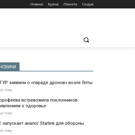
Новини
Країна
Планета
Соціум
НОВИНИ
 ГУР заявили о «параде дронов» возле Ялты
дні тому
орофеева встревожила поклонников
аявлением о здоровье
дні тому
С запускает аналог Starlink для обороны
дні тому