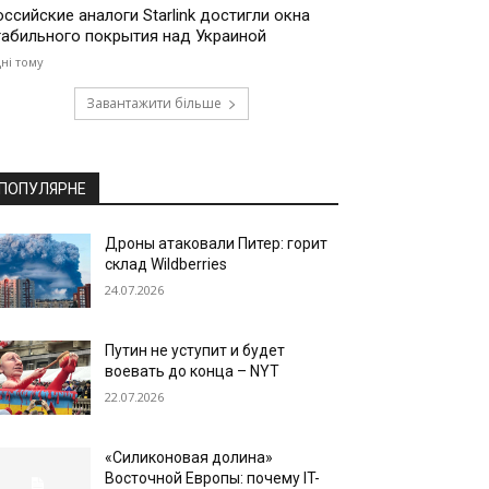
оссийские аналоги Starlink достигли окна
табильного покрытия над Украиной
дні тому
Завантажити більше
ПОПУЛЯРНЕ
Дроны атаковали Питер: горит
склад Wildberries
24.07.2026
Путин не уступит и будет
воевать до конца – NYT
22.07.2026
«Силиконовая долина»
Восточной Европы: почему IT-