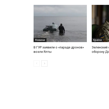
Новини
Країна
В ГУР заявили о «параде дронов»
Зеленский 
возле Ялты
оборону Д