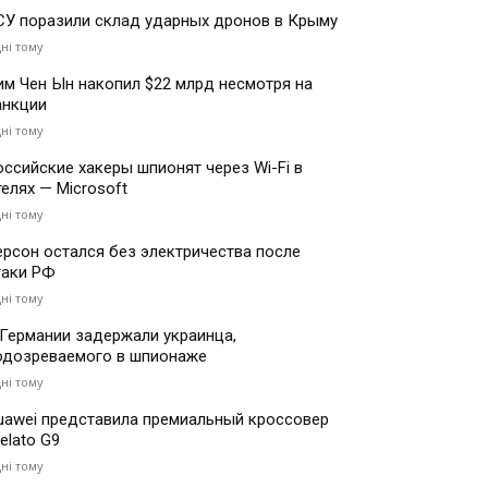
СУ поразили склад ударных дронов в Крыму
дні тому
им Чен Ын накопил $22 млрд несмотря на
анкции
дні тому
оссийские хакеры шпионят через Wi-Fi в
телях — Microsoft
дні тому
ерсон остался без электричества после
таки РФ
дні тому
 Германии задержали украинца,
одозреваемого в шпионаже
дні тому
uawei представила премиальный кроссовер
elato G9
дні тому