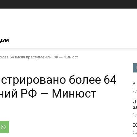
ЦІУМ
олее 64 тысяч преступлений РФ — Минюст
истрировано более 64
В
ений РФ — Минюст
2 
Д
з
2 
Е
2 