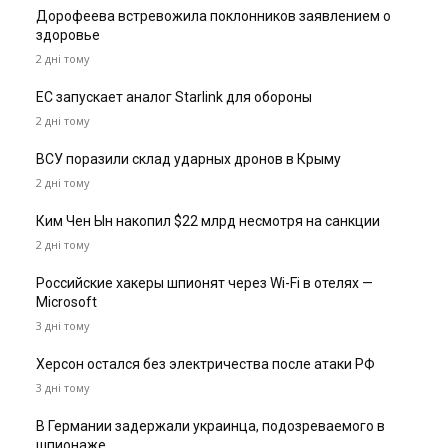
Дорофеева встревожила поклонников заявлением о
здоровье
2 дні тому
ЕС запускает аналог Starlink для обороны
2 дні тому
ВСУ поразили склад ударных дронов в Крыму
2 дні тому
Ким Чен Ын накопил $22 млрд несмотря на санкции
2 дні тому
Российские хакеры шпионят через Wi-Fi в отелях —
Microsoft
3 дні тому
Херсон остался без электричества после атаки РФ
3 дні тому
В Германии задержали украинца, подозреваемого в
шпионаже