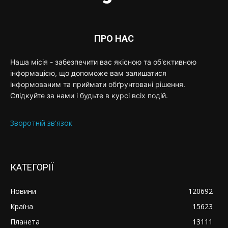
ПРО НАС
Наша місія - забезпечити вас якісною та об'єктивною
інформацією, що допоможе вам залишатися
інформованим та приймати обґрунтовані рішення.
Слідкуйте за нами і будьте в курсі всіх подій.
Зворотній зв'язок
КАТЕГОРІЇ
Новини
120692
Країна
15623
Планета
13111