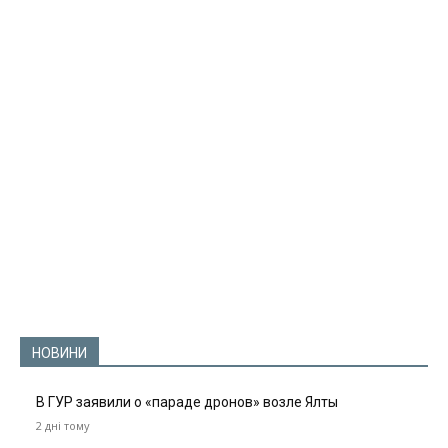
НОВИНИ
В ГУР заявили о «параде дронов» возле Ялты
2 дні тому