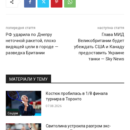
попередня стаття
наступна стаття
РФ ударила по Днепру
Глава МИД
неточной ракетой, плохо
Великобритании будет
видящей цели в городе —
убеждать США и Канаду
разведка Британии
предоставить Украине
танки — Sky News
МАТЕРІАЛИ У ТЕМУ
Костюк пробилась в 1/8 финала
турнира в Торонто
07.08.2026
Соціум
Свитолина устроила разгром экс-