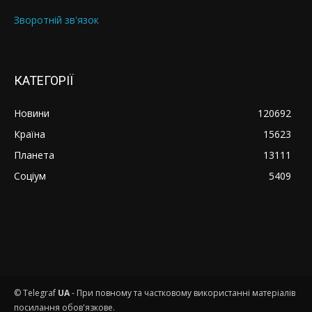
Зворотній зв'язок
КАТЕГОРІЇ
Новини
120692
Країна
15623
Планета
13111
Соціум
5409
© Telegraf
UA
- При повному та частковому використанні матеріалів
посилання обов'язкове.