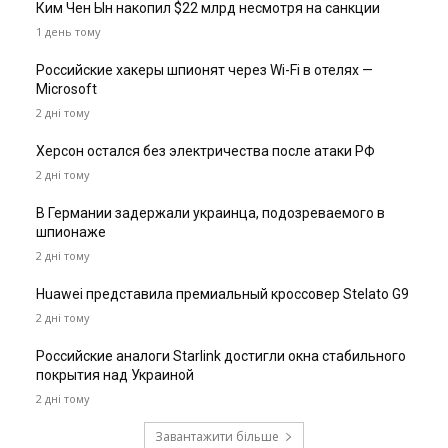
Ким Чен Ын накопил $22 млрд несмотря на санкции
1 день тому
Российские хакеры шпионят через Wi-Fi в отелях —
Microsoft
2 дні тому
Херсон остался без электричества после атаки РФ
2 дні тому
В Германии задержали украинца, подозреваемого в
шпионаже
2 дні тому
Huawei представила премиальный кроссовер Stelato G9
2 дні тому
Российские аналоги Starlink достигли окна стабильного
покрытия над Украиной
2 дні тому
Завантажити більше