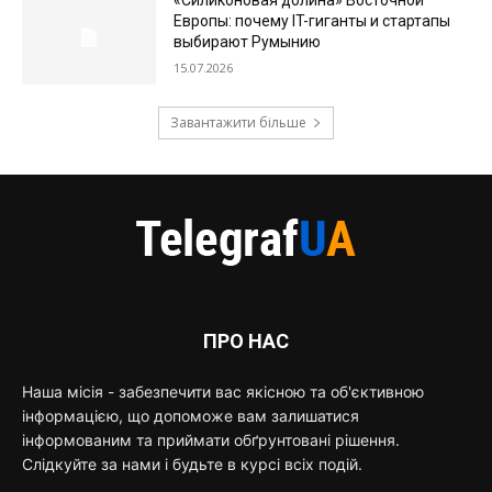
«Силиконовая долина» Восточной
Европы: почему IT-гиганты и стартапы
выбирают Румынию
15.07.2026
Завантажити більше
ПРО НАС
Наша місія - забезпечити вас якісною та об'єктивною
інформацією, що допоможе вам залишатися
інформованим та приймати обґрунтовані рішення.
Слідкуйте за нами і будьте в курсі всіх подій.