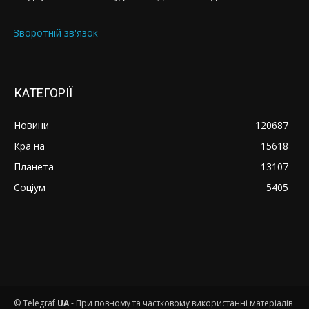
Зворотній зв'язок
КАТЕГОРІЇ
Новини
120687
Країна
15618
Планета
13107
Соціум
5405
© Telegraf
UA
- При повному та частковому використанні матеріалів